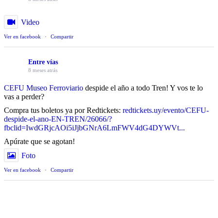
Video
Ver en facebook
·
Compartir
Entre vías
8 meses atrás
CEFU Museo Ferroviario
despide el año a todo Tren! Y vos te lo
vas a perder?
Compra tus boletos ya por Redtickets:
redtickets.uy/evento/CEFU-
despide-el-ano-EN-TREN/26066/?
fbclid=IwdGRjcAOi5iJjbGNrA6LmFWV4dG4DYWVt...
Apúrate que se agotan!
Foto
Ver en facebook
·
Compartir