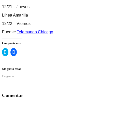
12/21 – Jueves
Línea Amarilla
12/22 – Viernes
Fuente:
Telemundo Chicago
Comparte esto:
Haz
Haz
clic
clic
para
para
compartir
compartir
en
en
Twitter
Facebook
Me gusta esto:
(Se
(Se
abre
abre
Cargando...
en
en
una
una
ventana
ventana
nueva)
nueva)
Comentar