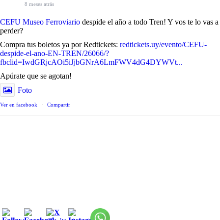
8 meses atrás
CEFU Museo Ferroviario
despide el año a todo Tren! Y vos te lo vas a
perder?
Compra tus boletos ya por Redtickets:
redtickets.uy/evento/CEFU-
despide-el-ano-EN-TREN/26066/?
fbclid=IwdGRjcAOi5iJjbGNrA6LmFWV4dG4DYWVt...
Apúrate que se agotan!
Foto
Ver en facebook
·
Compartir