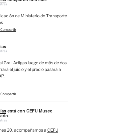
atrás
licación de Ministerio de Transporte
as
Compartir
vías
atrás
l Gral. Artigas luego de más de dos
ará el juicio y el predio pasará a
P.
Compartir
vías
está con CEFU Museo
ario.
atrás
ernes 20, acompañamos a
CEFU