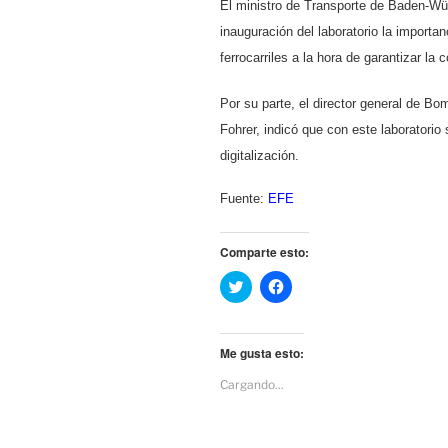
El ministro de Transporte de Baden-Wü
inauguración del laboratorio la importanc
ferrocarriles a la hora de garantizar la
Por su parte, el director general de Bo
Fohrer, indicó que con este laboratorio
digitalización.
Fuente:
EFE
Comparte esto:
H
H
a
a
z
z
c
c
l
l
i
i
Me gusta esto:
c
c
p
p
Cargando...
a
a
r
r
a
a
c
c
o
o