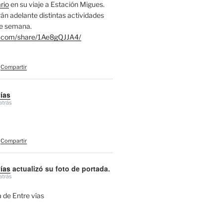
rio
en su viaje a Estación Migues.
án adelante distintas actividades
de semana.
.com/share/1Ae8gQJJA4/
Compartir
vías
atrás
Compartir
vías
actualizó su foto de portada.
atrás
 de Entre vías