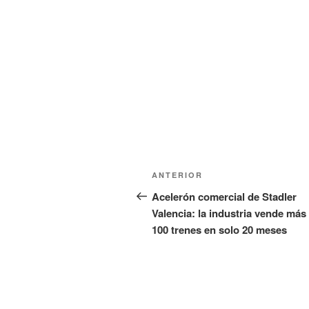
n
a
u
n
e
u
v
e
a
v
)
a
)
Navegación
Entrada
ANTERIOR
de
anterior:
Acelerón comercial de Stadler
Valencia: la industria vende más
entradas
100 trenes en solo 20 meses