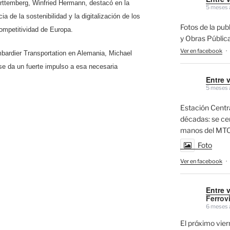
rttemberg, Winfried Hermann, destacó en la
5 meses 
ia de la sostenibilidad y la digitalización de los
Fotos de la pub
 competitividad de Europa.
y Obras Públic
Ver en facebook
·
mbardier Transportation en Alemania, Michael
 se da un fuerte impulso a esa necesaria
Entre 
5 meses 
Estación Centra
décadas: se cerr
manos del MTO
Foto
Ver en facebook
·
Entre 
Ferrovi
6 meses 
El próximo vi