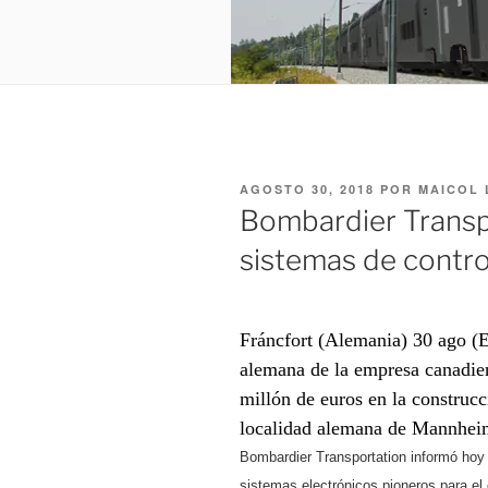
PUBLICADO
AGOSTO 30, 2018
POR
MAICOL
EL
Bombardier Transp
sistemas de contro
Fráncfort (Alemania) 30 ago (E
alemana de la empresa canadien
millón de euros en la construcc
localidad alemana de Mannheim
Bombardier Transportation informó hoy d
sistemas electrónicos pioneros para el 