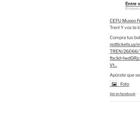
Entre 
8 meses 
CEFU Museo Fe
Tren! Y vos te 
Compra tus bol
redtickets.uy/
TREN/26066/
fbclid=IwdG
Vt...
Apúrate que se
Foto
Ver en facebook
·