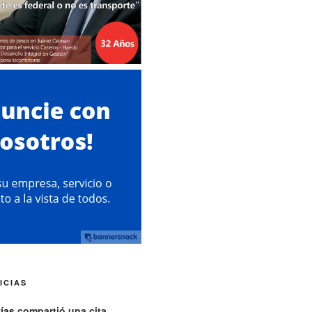
ICIAS
vías
compartió una cita.