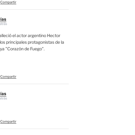
Compartir
vías
atrás
alleció el actor argentino Hector
los principales protagonistas de la
aya "Corazón de Fuego".
Compartir
vías
atrás
Compartir