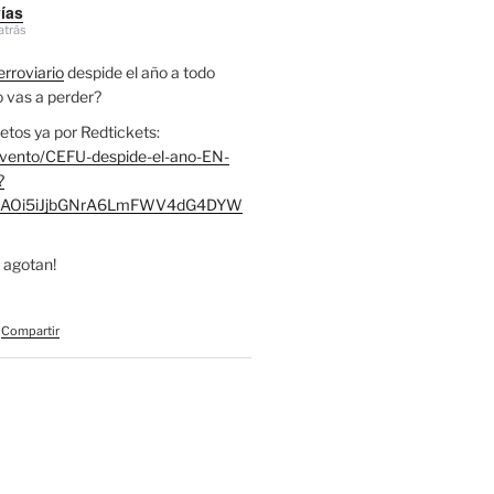
vías
atrás
rroviario
despide el año a todo
lo vas a perder?
etos ya por Redtickets:
evento/CEFU-despide-el-ano-EN-
?
RjcAOi5iJjbGNrA6LmFWV4dG4DYW
 agotan!
Compartir