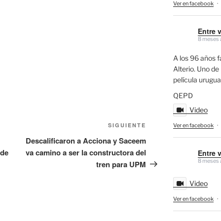
Ver en facebook
·
Entre 
8 meses 
A los 96 años f
Alterio. Uno de 
película urugu
QEPD
Video
Siguiente
SIGUIENTE
Ver en facebook
·
entrada
Descalificaron a Acciona y Saceem
 de
va camino a ser la constructora del
Entre 
8 meses 
tren para UPM
Video
Ver en facebook
·