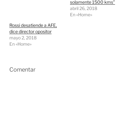
solamente 1500 kms”
e
S
a
e
abril 26, 2018
b
a
En «Home»
r
b
e
r
e
e
Rossi desatiende a AFE,
n
e
dice director opositor
u
n
n
u
mayo 2, 2018
a
n
En «Home»
v
a
e
v
n
e
t
n
a
t
n
a
a
n
Comentar
n
a
u
n
e
u
v
e
a
v
)
a
)