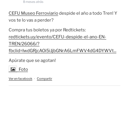
8 meses atrás
CEFU Museo Ferroviario
despide el año a todo Tren! Y
vos te lo vas a perder?
Compra tus boletos ya por Redtickets:
redtickets.uy/evento/CEFU-despide-el-ano-EN-
TREN/26066/?
fbclid=IwdGRjcAOi5iJjbGNrA6LmFWV4dG4DYWVt...
Apúrate que se agotan!
Foto
Ver en facebook
·
Compartir