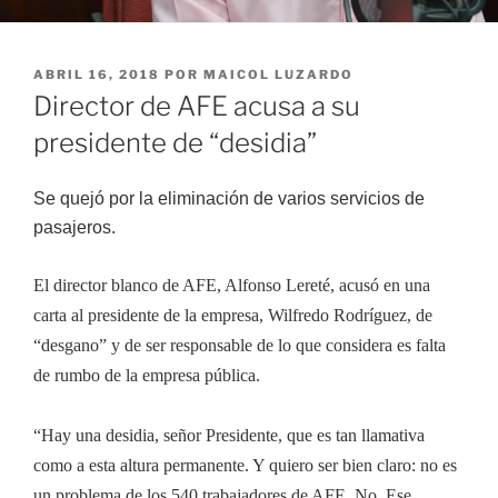
PUBLICADO
ABRIL 16, 2018
POR
MAICOL LUZARDO
EL
Director de AFE acusa a su
presidente de “desidia”
Se quejó por la eliminación de varios servicios de
pasajeros.
El director blanco de AFE, Alfonso Lereté, acusó en una
carta al presidente de la empresa, Wilfredo Rodríguez, de
“desgano” y de ser responsable de lo que considera es falta
de rumbo de la empresa pública.
“Hay una desidia, señor Presidente, que es tan llamativa
como a esta altura permanente. Y quiero ser bien claro: no es
un problema de los 540 trabajadores de AFE. No. Ese