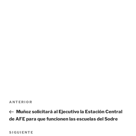
Navegación
Entrada
ANTERIOR
de
anterior:
Muñoz solicitará al Ejecutivo la Estación Central
entradas
de AFE para que funcionen las escuelas del Sodre
Siguiente
SIGUIENTE