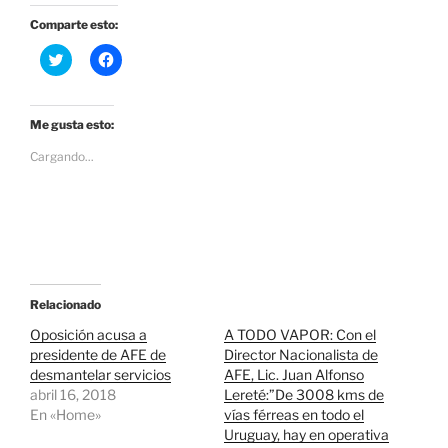
Comparte esto:
H
H
a
a
z
z
c
c
l
l
i
i
Me gusta esto:
c
c
p
p
Cargando...
a
a
r
r
a
a
c
c
o
o
m
m
p
p
a
a
r
r
t
t
i
i
r
r
Relacionado
e
e
n
n
Oposición acusa a
A TODO VAPOR: Con el
T
F
presidente de AFE de
Director Nacionalista de
w
a
i
c
desmantelar servicios
AFE, Lic. Juan Alfonso
t
e
abril 16, 2018
t
b
Lereté:”De 3008 kms de
e
o
En «Home»
vías férreas en todo el
r
o
(
k
Uruguay, hay en operativa
S
(