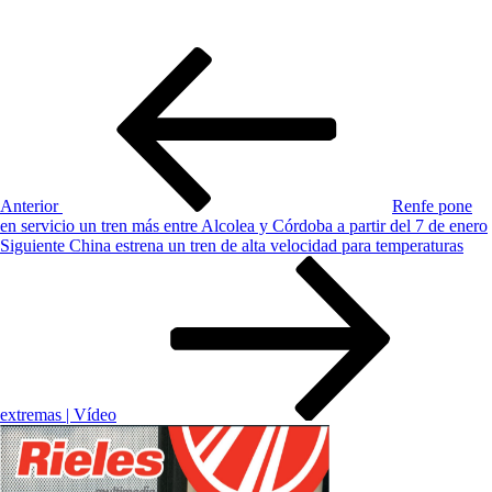
Navegación
Entrada
anterior:
de
entradas
Anterior
Renfe pone
en servicio un tren más entre Alcolea y Córdoba a partir del 7 de enero
Siguiente
Siguiente
China estrena un tren de alta velocidad para temperaturas
entrada
extremas | Vídeo