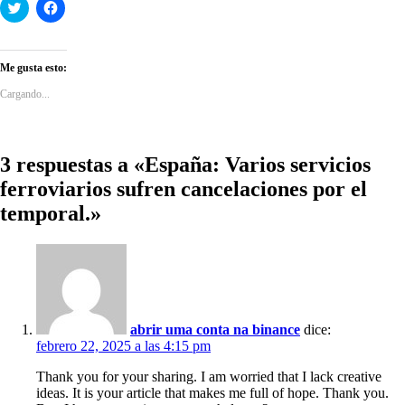
Haz
Haz
clic
clic
para
para
compartir
compartir
en
en
Twitter
Facebook
Me gusta esto:
(Se
(Se
abre
abre
Cargando...
en
en
una
una
ventana
ventana
nueva)
nueva)
3 respuestas a «España: Varios servicios
ferroviarios sufren cancelaciones por el
temporal.»
abrir uma conta na binance
dice:
febrero 22, 2025 a las 4:15 pm
Thank you for your sharing. I am worried that I lack creative
ideas. It is your article that makes me full of hope. Thank you.