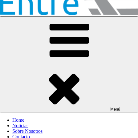
Entre Vías
Información ferroviaria
Menú
Home
Noticias
Sobre Nosotros
Contacto