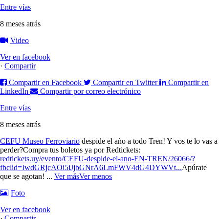
Entre vías
8 meses atrás
Video
Ver en facebook
·
Compartir
Compartir en Facebook
Compartir en Twitter
Compartir en
LinkedIn
Compartir por correo electrónico
Entre vías
8 meses atrás
CEFU Museo Ferroviario
despide el año a todo Tren! Y vos te lo vas a
perder?
Compra tus boletos ya por Redtickets:
redtickets.uy/evento/CEFU-despide-el-ano-EN-TREN/26066/?
fbclid=IwdGRjcAOi5iJjbGNrA6LmFWV4dG4DYWVt...
Apúrate
que se agotan!
...
Ver más
Ver menos
Foto
Ver en facebook
·
Compartir