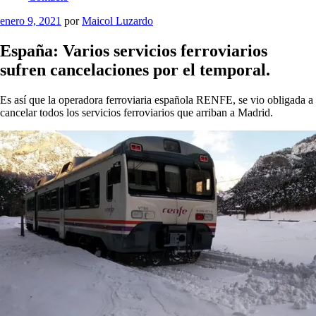
Publicado
enero 9, 2021
por
Maicol Luzardo
el
España: Varios servicios ferroviarios
sufren cancelaciones por el temporal.
Es así que la operadora ferroviaria española RENFE, se vio obligada a
cancelar todos los servicios ferroviarios que arriban a Madrid.