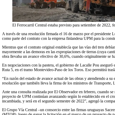
El Ferrocarril Central estaba previsto para setiembre de 2022,
A través de una resolución firmada el 16 de marzo por el presidente L
como parte del contrato con la empresa finlandesa UPM para la const
Mientras que el contrato original establecía que las vías del tren deb
mayormente a las demoras en las expropiaciones de tierras (cuya canti
obra llevaba un avance efectivo de 30,6%, cuando originalmente se ha
En negociaciones con la pastera, el gobierno de Lacalle Pou aseguró e
Ruta 5, en el tramo Montevideo-Paso de los Toros. Eso permitirá trasl
“En razón del estado de avance actual de las obras y atendiendo a su e
resolución que también lleva la firma de los ministros de Transporte
Ante una consulta realizada por El Observador en febrero, cuando se n
proyecto de UPM continúan avanzando según lo establecido en el cronog
incambiada, y será en el segundo semestre de 2022”, agregó la compa
El Grupo Vía Central –un consorcio entre las firmas uruguayas Sacee
(MTOP), luego de ganar la licitación en el marco de un proyecto de pa