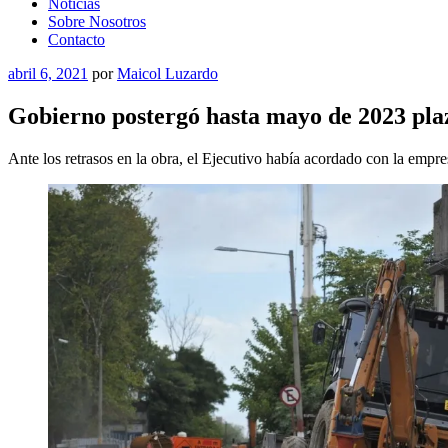
Noticias
Sobre Nosotros
Contacto
Publicado
abril 6, 2021
por
Maicol Luzardo
el
Gobierno postergó hasta mayo de 2023 plaz
Ante los retrasos en la obra, el Ejecutivo había acordado con la empre