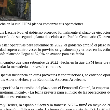
 fecha en la cual UPM planea comenzar sus operaciones
uis Lacalle Pou, el gobierno prorrogó formalmente el plazo de ejecución
rucción de su segunda planta de celulosa en Pueblo Centenario (Durazn
ían estar operativas para setiembre de 2022, el gobierno amplió el plazo
dad superó cuatro veces lo previsto originalmente) y errores en las est
bía planeado llegar al 52,9% de avance para esa fecha.
n cambio que para setiembre de 2022 –fecha en la que UPM tiene previsto
adar la mercadería a traves de camiones.
special incidencia en otros proyectos y contrataciones, se entiende opor
, Luis Alberto Heber, y de Economía, Azucena Arbeleche.
egociaba la extensión del plazo para el Ferrocarril Central, la empresa
rama inicial». «La fecha prevista para el inicio de las operaciones de 
ñía en ese entonces.
m y Berkes, la española Sacyr y la francesa NGE– firmó en mayo de 20
rticipación público-privado. La inversión, que consta de US$ 1.070 mil