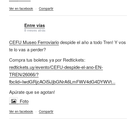
Ver en facebook
·
Compartir
Entre vías
8 meses atrás
CEFU Museo Ferroviario
despide el año a todo Tren! Y vos
te lo vas a perder?
Compra tus boletos ya por Redtickets:
redtickets.uy/evento/CEFU-despide-el-ano-EN-
TREN/26066/?
fbclid=IwdGRjcAOi5iJjbGNrA6LmFWV4dG4DYWVt...
Apúrate que se agotan!
Foto
Ver en facebook
·
Compartir