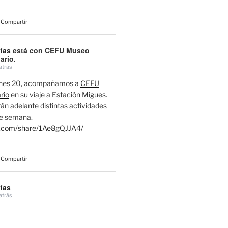
Compartir
vías
está con CEFU Museo
ario.
atrás
ernes 20, acompañamos a
CEFU
rio
en su viaje a Estación Migues.
án adelante distintas actividades
de semana.
.com/share/1Ae8gQJJA4/
Compartir
vías
atrás