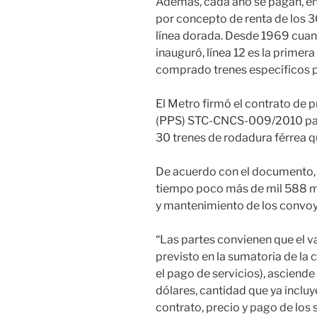
Además, cada año se pagan, en
por concepto de renta de los 3
línea dorada. Desde 1969 cuand
inauguró, línea 12 es la primer
comprado trenes específicos p
El Metro firmó el contrato de p
(PPS) STC-CNCS-009/2010 para 
30 trenes de rodadura férrea qu
De acuerdo con el documento, 
tiempo poco más de mil 588 mi
y mantenimiento de los convoy
“Las partes convienen que el v
previsto en la sumatoria de la
el pago de servicios), asciende 
dólares, cantidad que ya incluye 
contrato, precio y pago de los