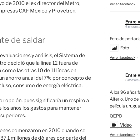
o de 2010 el ex director del Metro,
Ver en facebook
·
empresas CAF México y Provetren.
Entre 
6 meses 
te de saldar
Foto de portada
Foto
evaluaciones y análisis, el Sistema de
Ver en facebook
·
o decidió que la línea 12 fuera de
 como las otras 10 de 11 líneas en
Entre 
a un ahorro anual del 7% por concepto de
8 meses 
luso, consumo de energía eléctrica.
A los 96 años f
Alterio. Uno de 
r opción, pues significaría un respiro a
película urugu
de los años los gastos para mantener
 superiores.
QEPD
Video
 trenes comenzaron en 2010 cuando se
Ver en facebook
·
 37.1 millones de dólares por parte del