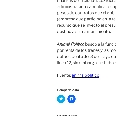
finanzas de la ciudad, Luz Elen
administración capitalina rec
pesos de contratos que el gobi
(empresa que participa en la rent
recurso que se inyectó al pres
destinó a su mantenimiento.
Animal Político
buscó a la funci
por renta de los trenes y las 
del accidente del 3 de mayo que 
línea 12, sin embargo, no hubo 
Fuente:
animalpolitico
Comparte esto:
H
H
a
a
z
z
c
c
l
l
i
i
Me gusta esto: