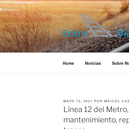
Saltar
al
contenido
ENTRE VÍA
Información ferroviaria
Home
Noticias
Sobre N
PUBLICADO
MAYO 12, 2021
POR
MAICOL LU
EL
Línea 12 del Metro,
mantenimiento, rep