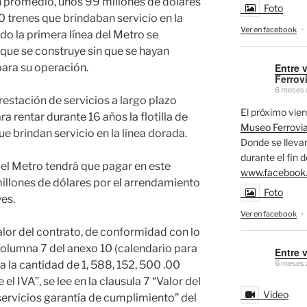
 promedio, unos 99 millones de dólares
Foto
0 trenes que brindaban servicio en la
Ver en facebook
·
o la primera línea del Metro se
a que se construye sin que se hayan
Entre 
ara su operación.
Ferrovi
6 meses 
restación de servicios a largo plazo
El próximo vi
rentar durante 16 años la flotilla de
Museo Ferrovia
e brindan servicio en la línea dorada.
Donde se llevar
durante el fin 
el Metro tendrá que pagar en este
www.facebook
llones de dólares por el arrendamiento
Foto
es.
Ver en facebook
·
alor del contrato, de conformidad con lo
 columna 7 del anexo 10 (calendario para
Entre 
6 meses 
a la cantidad de 1, 588, 152, 500 .00
el IVA”, se lee en la clausula 7 “Valor del
Video
 servicios garantía de cumplimiento” del