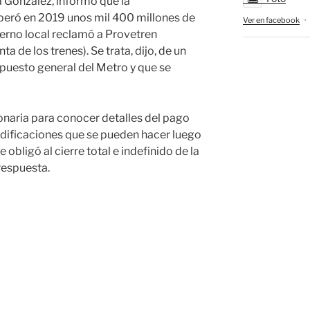
a González, informó que la
uperó en 2019 unos mil 400 millones de
Ver en facebook
·
erno local reclamó a Provetren
a de los trenes). Se trata, dijo, de un
upuesto general del Metro y que se
onaria para conocer detalles del pago
modificaciones que se pueden hacer luego
obligó al cierre total e indefinido de la
respuesta.