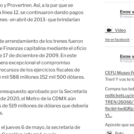
y Provertren. Así, a la par que se
Entre 
 la línea 12, se continuaron dando pagos
8 meses 
enes -en abril de 2013- que brindarían
Video
Ver en facebook
·
de arrendamiento de los trenes fueron
e Finanzas capitalina mediante el oficio
17 de diciembre de 2009. En este
Entre 
8 meses 
era excepcional el compromiso
cursos de los ejercicios fiscales de
CEFU Museo Fe
 mil 588 millones 152 mil 500 dólares.
Tren! Y vos te 
Compra tus bol
 presupuesto aprobado por la Secretaría
redtickets.uy/
te de 2020, el Metro de la CDMX aún
TREN/26066/
 de 519 millones de dólares que debería
fbclid=IwdG
s.
Vt...
Apúrate que se
el jueves 6 de mayo, la secretaria de
Foto