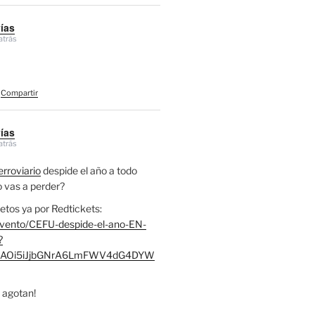
vías
atrás
Compartir
vías
atrás
rroviario
despide el año a todo
lo vas a perder?
etos ya por Redtickets:
evento/CEFU-despide-el-ano-EN-
?
RjcAOi5iJjbGNrA6LmFWV4dG4DYW
 agotan!