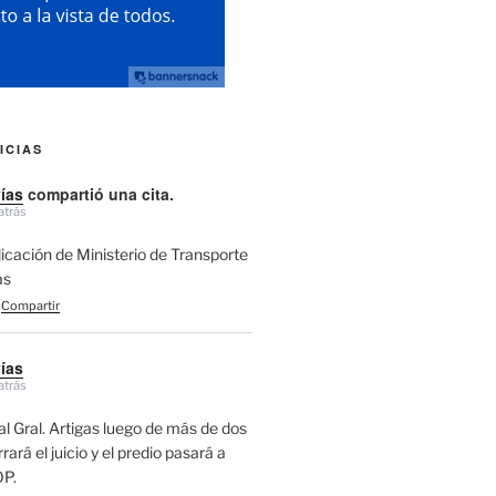
ICIAS
vías
compartió una cita.
atrás
licación de Ministerio de Transporte
as
Compartir
vías
atrás
l Gral. Artigas luego de más de dos
ará el juicio y el predio pasará a
P.