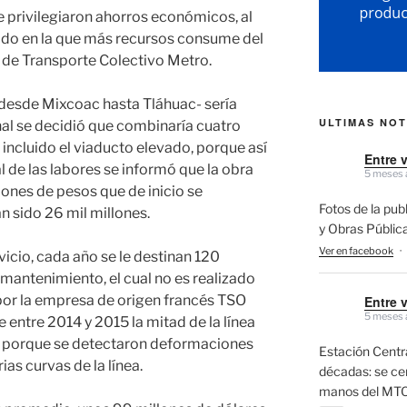
 se privilegiaron ahorros económicos, al
tido en la que más recursos consume del
 de Transporte Colectivo Metro.
 -desde Mixcoac hasta Tláhuac- sería
ULTIMAS NOT
inal se decidió que combinaría cuatro
incluido el viaducto elevado, porque así
Entre 
al de las labores se informó que la obra
5 meses 
lones de pesos que de inicio se
Fotos de la pub
n sido 26 mil millones.
y Obras Públic
Ver en facebook
·
vicio, cada año se le destinan 120
 mantenimiento, el cual no es realizado
por la empresa de origen francés TSO
Entre 
5 meses 
 entre 2014 y 2015 la mitad de la línea
a porque se detectaron deformaciones
Estación Centra
ias curvas de la línea.
décadas: se cerr
manos del MTO