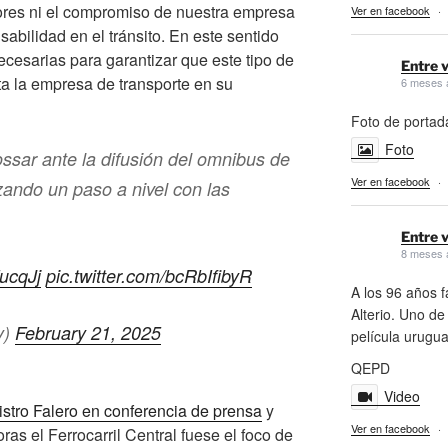
lores ni el compromiso de nuestra empresa
Ver en facebook
·
sabilidad en el tránsito. En este sentido
esarias para garantizar que este tipo de
Entre v
ta la empresa de transporte en su
6 meses 
Foto de portad
Foto
ar ante la difusión del omnibus de
Ver en facebook
·
ando un paso a nivel con las
Entre v
8 meses 
ZucqJj
pic.twitter.com/bcRbIfibyR
A los 96 años f
Alterio. Uno de
y)
February 21, 2025
película urugu
QEPD
Video
istro Falero en conferencia de prensa
y
Ver en facebook
·
as el Ferrocarril Central fuese el foco de