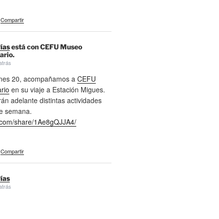
Compartir
ías
está con CEFU Museo
ario.
atrás
ernes 20, acompañamos a
CEFU
rio
en su viaje a Estación Migues.
án adelante distintas actividades
de semana.
com/share/1Ae8gQJJA4/
Compartir
ías
atrás