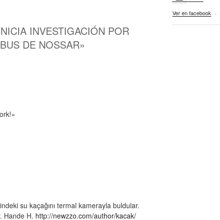
Ver en facebook
·
 INICIA INVESTIGACIÓN POR
IBUS DE NOSSAR»
M
ork!»
M
indeki su kaçağını termal kamerayla buldular.
r. Hande H.
http://newzzo.com/author/kacak/