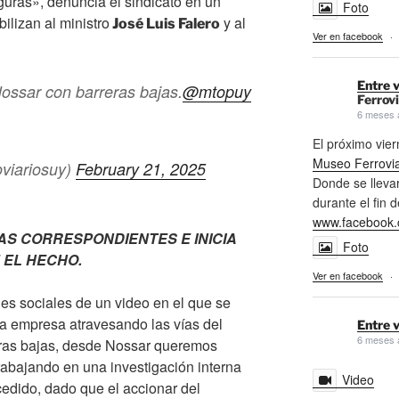
uras», denuncia el sindicato en un
Foto
lizan al ministro
y al
José Luis Falero
Ver en facebook
·
Entre v
ossar con barreras bajas.
@mtopuy
Ferrovi
6 meses 
El próximo vi
Museo Ferrovia
oviariosuy)
February 21, 2025
Donde se llevar
durante el fin 
www.facebook.
AS CORRESPONDIENTES E INICIA
Foto
 EL HECHO.
Ver en facebook
·
des sociales de un video en el que se
a empresa atravesando las vías del
Entre v
6 meses 
reras bajas, desde Nossar queremos
abajando en una investigación interna
Video
cedido, dado que el accionar del