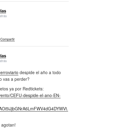
ías
atrás
Compartir
ías
atrás
rroviario
despide el año a todo
lo vas a perder?
etos ya por Redtickets:
evento/CEFU-despide-el-ano-EN-
jcAOi5iJjbGNrA6LmFWV4dG4DYWVt.
 agotan!