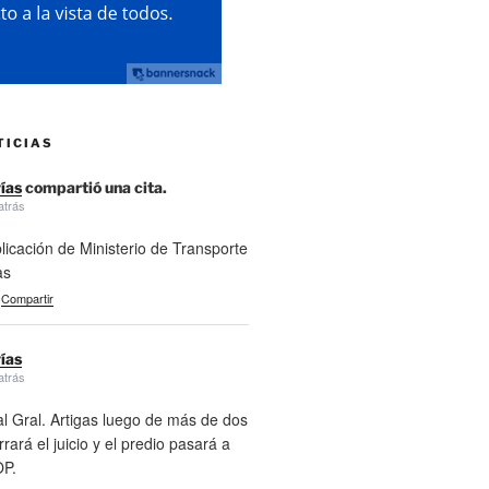
TICIAS
ías
compartió una cita.
atrás
licación de Ministerio de Transporte
as
Compartir
ías
atrás
l Gral. Artigas luego de más de dos
rará el juicio y el predio pasará a
P.