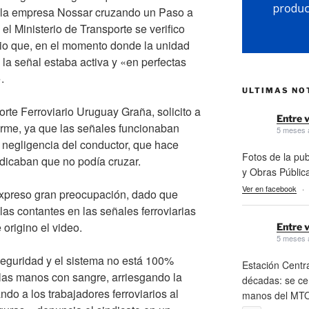
 la empresa Nossar cruzando un Paso a
el Ministerio de Transporte se verifico
ario que, en el momento donde la unidad
, la señal estaba activa y «en perfectas
.
ULTIMAS NO
orte Ferroviario Uruguay Graña, solicito a
Entre v
orme, ya que las señales funcionaban
5 meses 
 negligencia del conductor, que hace
Fotos de la pub
dicaban que no podía cruzar.
y Obras Públic
Ver en facebook
·
expreso gran preocupación, dado que
llas contantes en las señales ferroviarias
origino el video.
Entre v
5 meses 
eguridad y el sistema no está 100%
Estación Centra
las manos con sangre, arriesgando la
décadas: se cer
ndo a los trabajadores ferroviarios al
manos del MTO