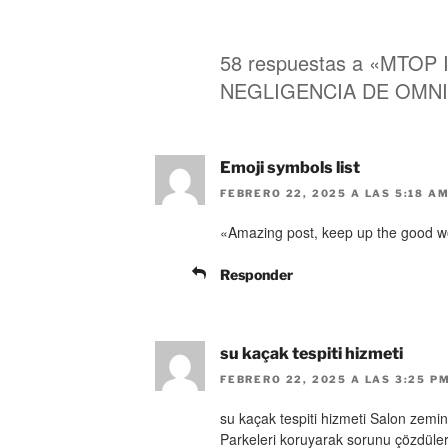
i
i
r
r
e
e
n
n
58 respuestas a «MTOP
T
F
w
a
i
c
NEGLIGENCIA DE OMN
t
e
t
b
e
o
r
o
(
k
S
(
Emoji symbols list
e
S
a
e
FEBRERO 22, 2025 A LAS 5:18 A
b
a
r
b
e
r
«Amazing post, keep up the good w
e
e
n
e
u
n
Responder
n
u
a
n
v
a
e
v
n
e
t
n
su kaçak tespiti hizmeti
a
t
n
a
a
n
FEBRERO 22, 2025 A LAS 3:25 P
n
a
u
n
su kaçak tespiti hizmeti Salon zemin
e
u
v
e
Parkeleri koruyarak sorunu çözdüle
a
v