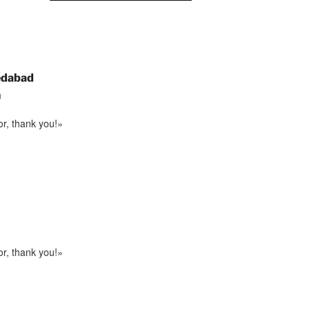
edabad
M
or, thank you!»
or, thank you!»