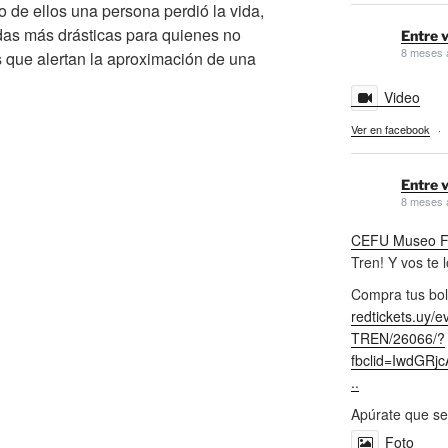
 de ellos una persona perdió la vida,
as más drásticas para quienes no
Entre v
8 meses 
s que alertan la aproximación de una
Video
Ver en facebook
·
Entre v
8 meses 
CEFU Museo Fe
Tren! Y vos te 
Compra tus bol
redtickets.uy/
TREN/26066/?
fbclid=IwdGR
..
Apúrate que se
Foto