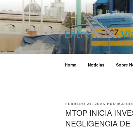
Saltar
al
contenido
ENTRE VÍA
Información ferroviaria
Home
Noticias
Sobre N
PUBLICADO
FEBRERO 21, 2025
POR
MAICO
EL
MTOP INICIA INV
NEGLIGENCIA DE