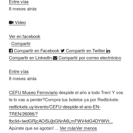
Entre vías
8 meses atrás
Video
Ver en facebook
·
Compartir
Compartir en Facebook
Compartir en Twitter
Compartir en LinkedIn
Compartir por correo electrónico
Entre vías
8 meses atrás
CEFU Museo Ferroviario
despide el año a todo Tren! Y vos
te lo vas a perder?
Compra tus boletos ya por Redtickets:
redtickets.uy/evento/CEFU-despide-el-ano-EN-
TREN/26066/?
fbclid=IwdGRjcAOi5iJjbGNrA6LmFWV4dG4DYWVt...
Apúrate que se agotan!
...
Ver más
Ver menos