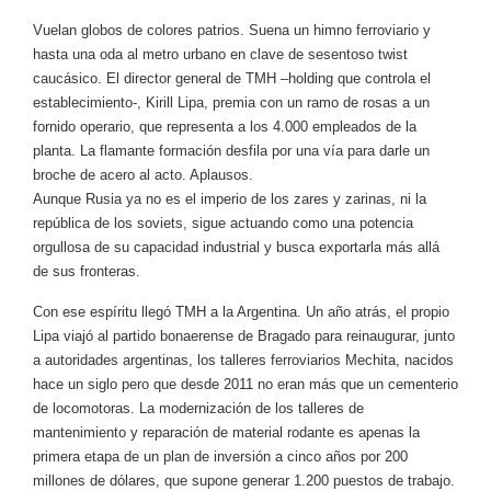
Vuelan globos de colores patrios. Suena un himno ferroviario y
hasta una oda al metro urbano en clave de sesentoso twist
caucásico. El director general de TMH –holding que controla el
establecimiento-, Kirill Lipa, premia con un ramo de rosas a un
fornido operario, que representa a los 4.000 empleados de la
planta. La flamante formación desfila por una vía para darle un
broche de acero al acto. Aplausos.
Aunque Rusia ya no es el imperio de los zares y zarinas, ni la
república de los soviets, sigue actuando como una potencia
orgullosa de su capacidad industrial y busca exportarla más allá
de sus fronteras.
Con ese espíritu llegó TMH a la Argentina. Un año atrás, el propio
Lipa viajó al partido bonaerense de Bragado para reinaugurar, junto
a autoridades argentinas, los talleres ferroviarios Mechita, nacidos
hace un siglo pero que desde 2011 no eran más que un cementerio
de locomotoras. La modernización de los talleres de
mantenimiento y reparación de material rodante es apenas la
primera etapa de un plan de inversión a cinco años por 200
millones de dólares, que supone generar 1.200 puestos de trabajo.