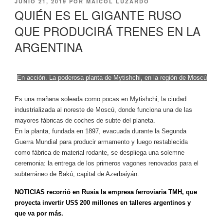
PUBLICADO
JUNIO 21, 2019
POR
MAICOL LUZARDO
EL
QUIÉN ES EL GIGANTE RUSO
QUE PRODUCIRÁ TRENES EN LA
ARGENTINA
En acción. La poderosa planta de Mytishchi, en la región de Moscú
Es una mañana soleada como pocas en Mytishchi, la ciudad
industrializada al noreste de Moscú, donde funciona una de las
mayores fábricas de coches de subte del planeta.
En la planta, fundada en 1897, evacuada durante la Segunda
Guerra Mundial para producir armamento y luego restablecida
como fábrica de material rodante, se despliega una solemne
ceremonia: la entrega de los primeros vagones renovados para el
subterráneo de Bakú, capital de Azerbaiyán.
NOTICIAS recorrió en Rusia la empresa ferroviaria TMH, que
proyecta invertir US$ 200 millones en talleres argentinos y
que va por más.