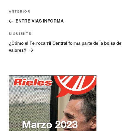
Navegación
Entrada
ANTERIOR
de
anterior:
ENTRE VIAS INFORMA
entradas
Siguiente
SIGUIENTE
entrada
¿Cómo el Ferrocarril Central forma parte de la bolsa de
valores?