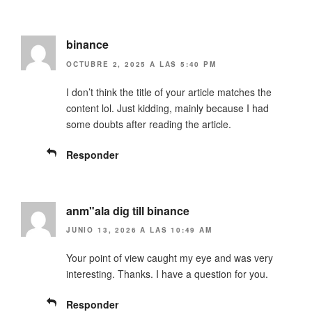
b
a
r
b
e
r
e
e
n
e
binance
u
n
n
u
OCTUBRE 2, 2025 A LAS 5:40 PM
a
n
v
a
e
v
I don’t think the title of your article matches the
n
e
t
n
content lol. Just kidding, mainly because I had
a
t
n
a
some doubts after reading the article.
a
n
n
a
u
n
Responder
e
u
v
e
a
v
)
a
)
anm"ala dig till binance
JUNIO 13, 2026 A LAS 10:49 AM
Your point of view caught my eye and was very
interesting. Thanks. I have a question for you.
Responder