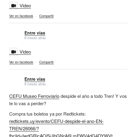
Video
Ver en facebook
·
Compartir
Entre vías
8 meses atrás
Video
Ver en facebook
·
Compartir
Entre vías
8 meses atrás
CEFU Museo Ferroviario
despide el año a todo Tren! Y vos
te lo vas a perder?
Compra tus boletos ya por Redtickets:
redtickets.uy/evento/CEFU-despide-el-ano-EN-
TREN/26066/?
fbclid=IwdGRjcAOi5iJjbGNrA6LmFWV4dG4DYWVt...