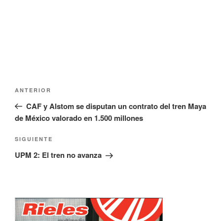
Navegación
Entrada
ANTERIOR
de
anterior:
CAF y Alstom se disputan un contrato del tren Maya
entradas
de México valorado en 1.500 millones
Siguiente
SIGUIENTE
entrada
UPM 2: El tren no avanza