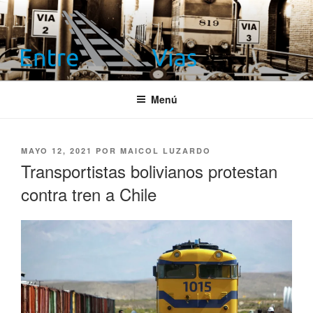
Saltar
al
contenido
ENTRE VÍAS
Información ferroviaria
Menú
PUBLICADO
MAYO 12, 2021
POR
MAICOL LUZARDO
EL
Transportistas bolivianos protestan
contra tren a Chile