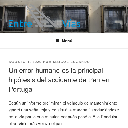
Saltar
al
contenido
ENTRE VÍAS
Información ferroviaria
Menú
PUBLICADO
AGOSTO 1, 2020
POR
MAICOL LUZARDO
EL
Un error humano es la principal
hipótesis del accidente de tren en
Portugal
Según un informe preliminar, el vehículo de mantenimiento
ignoró una señal roja y continuó la marcha, introduciéndose
en la vía por la que minutos después pasó el Alfa Pendular,
el servicio más veloz del país.