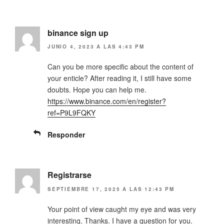
n
e
u
n
n
u
a
n
v
a
binance sign up
e
v
n
e
t
n
JUNIO 4, 2023 A LAS 4:43 PM
a
t
n
a
a
n
Can you be more specific about the content of
n
a
your enticle? After reading it, I still have some
u
n
e
u
doubts. Hope you can help me.
v
e
a
v
https://www.binance.com/en/register?
)
a
)
ref=P9L9FQKY
Responder
Registrarse
SEPTIEMBRE 17, 2025 A LAS 12:43 PM
Your point of view caught my eye and was very
interesting. Thanks. I have a question for you.