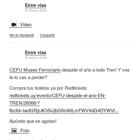
Entre vías
8 meses atrás
Video
Ver en facebook
·
Compartir
Entre vías
8 meses atrás
CEFU Museo Ferroviario
despide el año a todo Tren! Y vos
te lo vas a perder?
Compra tus boletos ya por Redtickets:
redtickets.uy/evento/CEFU-despide-el-ano-EN-
TREN/26066/?
fbclid=IwdGRjcAOi5iJjbGNrA6LmFWV4dG4DYWVt...
Apúrate que se agotan!
Foto