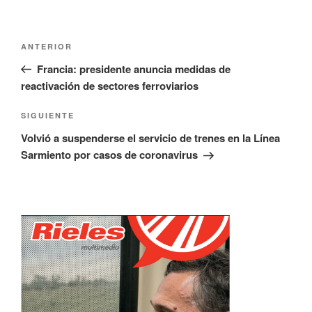
Navegación
Entrada
ANTERIOR
de
anterior:
Francia: presidente anuncia medidas de
entradas
reactivación de sectores ferroviarios
Siguiente
SIGUIENTE
entrada
Volvió a suspenderse el servicio de trenes en la Línea
Sarmiento por casos de coronavirus