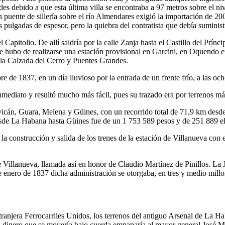
es debido a que esta última villa se encontraba a 97 metros sobre el n
 puente de sillería sobre el río Almendares exigió la importación de 200
lgadas de espesor, pero la quiebra del contratista que debía suministrar 
l Capitolio. De allí saldría por la calle Zanja hasta el Castillo del Prínc
que hubo de realizarse una estación provisional en Garcini, en Oquendo e
 la Calzada del Cerro y Puentes Grandes.
e de 1837, en un día lluvioso por la entrada de un frente frío, a las och
mediato y resultó mucho más fácil, pues su trazado era por terrenos má
vicán, Guara, Melena y Güines, con un recorrido total de 71,9 km desd
esde La Habana hasta Güines fue de un 1 753 589 pesos y de 251 889 el
 construcción y salida de los trenes de la estación de Villanueva con el
de Villanueva, llamada así en honor de Claudio Martínez de Pinillos. La 
de enero de 1837 dicha administración se otorgaba, en tres y medio mil
njera Ferrocarriles Unidos, los terrenos del antiguo Arsenal de La Hab
El dinero que se movería bajo cuerda empaparía al mayor general José 