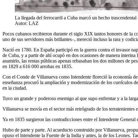
La llegada del ferrocarril a Cuba marcó un hecho trascendental e
Autor: LAZ
Pocos cubanos recibieron durante el siglo XIX tantos honores de la c
uno de sus servidores más brillantes–, mereció incluso la rara y codi
Nació en 1780. En España participó en la guerra contra el invasor nap
de Cuba, y a partir de ahí ocupó en dos ocasiones de manera interina 
asumirlo, las rentas públicas apenas rebasaban los dos millones de pe
en 1829 a 616 000 arrobas en 1835.
Con el Conde de Villanueva como Intendente floreció la economía de l
enseñanza procuró la ampliación y modernización de los currículos de
en la ciudad.
Tuvo un grande y poderoso enemigo al que supo enfrentar y a la larg
Villanueva se movía en el sector más retrógrado de los terratenientes es
Ya en 1835 surgieron las contradicciones entre el Intendente General d
Hubo de parte y parte. Al acueducto construido por Villanueva, propu
opuso el Intendente la Fuente de la India y antes, la de los Leones. T