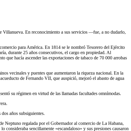
e Villanueva. En reconocimiento a sus servicios —fue, a no dudarlo,
de comercio para América. En 1814 se le nombró Tesorero del Ejército
aría, durante 25 años consecutivos, el cargo en propiedad. Al
anto que hacía ascender las exportaciones de tabaco de 70 000 arrobas
minos vecinales y puentes que aumentaron la riqueza nacional. En la
l acueducto de Fernando VII, que auspició, mejoró el abasto de agua
sentó su régimen en virtud de las llamadas facultades omnímodas.
rera.
s dos años subsiguientes.
ua de Neptuno regalada por el Gobernador al comercio de La Habana,
li, lo consideraba sencillamente «escandaloso» y sus presiones causaron