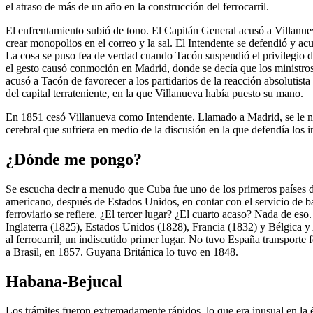
el atraso de más de un año en la construcción del ferrocarril.
El enfrentamiento subió de tono. El Capitán General acusó a Villanue
crear monopolios en el correo y la sal. El Intendente se defendió y a
La cosa se puso fea de verdad cuando Tacón suspendió el privilegio de
el gesto causó conmoción en Madrid, donde se decía que los ministros 
acusó a Tacón de favorecer a los partidarios de la reacción absoluti
del capital terrateniente, en la que Villanueva había puesto su mano.
En 1851 cesó Villanueva como Intendente. Llamado a Madrid, se le no
cerebral que sufriera en medio de la discusión en la que defendía los in
¿Dónde me pongo?
Se escucha decir a menudo que Cuba fue uno de los primeros países del
americano, después de Estados Unidos, en contar con el servicio de b
ferroviario se refiere. ¿El tercer lugar? ¿El cuarto acaso? Nada de es
Inglaterra (1825), Estados Unidos (1828), Francia (1832) y Bélgica y 
al ferrocarril, un indiscutido primer lugar. No tuvo España transporte
a Brasil, en 1857. Guyana Británica lo tuvo en 1848.
Habana-Bejucal
Los trámites fueron extremadamente rápidos, lo que era inusual en la 