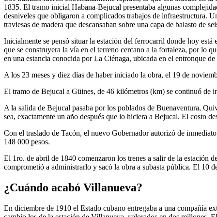
1835. El tramo inicial Habana-Bejucal presentaba algunas complejidad
desniveles que obligaron a complicados trabajos de infraestructura. Un
traviesas de madera que descansaban sobre una capa de balasto de seis pu
Inicialmente se pensó situar la estación del ferrocarril donde hoy está e
que se construyera la vía en el terreno cercano a la fortaleza, por lo 
en una estancia conocida por La Ciénaga, ubicada en el entronque de
A los 23 meses y diez días de haber iniciado la obra, el 19 de noviembr
El tramo de Bejucal a Güines, de 46 kilómetros (km) se continuó de in
A la salida de Bejucal pasaba por los poblados de Buenaventura, Qui
sea, exactamente un año después que lo hiciera a Bejucal. El costo d
Con el traslado de Tacón, el nuevo Gobernador autorizó de inmediato la
148 000 pesos.
El 1ro. de abril de 1840 comenzaron los trenes a salir de la estación 
comprometió a administrarlo y sacó la obra a subasta pública. El 10 
¿Cuándo acabó Villanueva?
En diciembre de 1910 el Estado cubano entregaba a una compañía extra
cambio los de la estación de Villanueva, valorados en dos millones. 