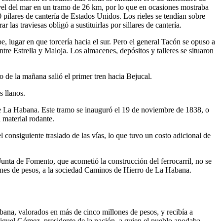
ivel del mar en un tramo de 26 km, por lo que en ocasiones mostraba
 pilares de cantería de Estados Unidos. Los rieles se tendían sobre
las traviesas obligó a sustituirlas por sillares de cantería.
ipe, lugar en que torcería hacia el sur. Pero el general Tacón se opuso a
ntre Estrella y Maloja. Los almacenes, depósitos y talleres se situaron
o de la mañana salió el primer tren hacia Bejucal.
s llanos.
e La Habana. Este tramo se inauguró el 19 de noviembre de 1838, o
 material rodante.
 consiguiente traslado de las vías, lo que tuvo un costo adicional de
Junta de Fomento, que acometió la construcción del ferrocarril, no se
lones de pesos, a la sociedad Caminos de Hierro de La Habana.
ana, valorados en más de cinco millones de pesos, y recibía a
Miguel Gómez, presidente de la nación, a quien el pueblo apodaba