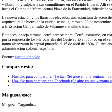
«Tiburón», y salpicaría sus conmilitones en el Partido Liberal. Allí se
hacia el Campo de Marte, actual Plaza de la Fraternidad, dificultaba ya
La nueva estación y los llamados elevados, una estructura de acero de 
arquitectura de hierro de la ciudad se inauguraron el 30 de noviembre
a la Estación Central, salió de Villanueva el último tren.
Entonces la vieja terminal cerró para siempre. Cerró, asimismo, en es
por la empresa de los Ferrocarriles del Oeste abrió al público en el 
tramo alcanzaron la capital pinareña el 15 de abril de 1894. Cuatro añ
administración colonial española.
Fuente:
juventudrebelde
Comparte esto:
Haz clic para compartir en Twitter (Se abre en una ventana nue
Haz clic para compartir en Facebook (Se abre en una ventana 
Me gusta esto:
Me gusta
Cargando...