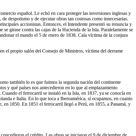
omercio español. Le echó en cara proteger las inversiones inglesas y
s, de despotismo y de ejecutar obras tan costosas como innecesarias.
incipales accionistas. Entonces, el Intendente presentó su renuncia y
se girase contra las cajas de la Hacienda de la Isla. Paralelamente se
andonar el mando el 5 de enero de 1838. Caía víctima de la conjura
n el propio salón del Consejo de Ministros, víctima del derrame
, como también lo es que fuimos la segunda nación del continente
ntos y qué países nos antecedieron en lo que al emplazamiento
uando el ferrocarril se instaló en la Isla, en 1837, ya se conocía en
landa e Italia. En lo que toca a Iberoamérica, sí ocupamos, en cuanto
e, en 1850. En 1851 el ferrocarril llegó a Perú, en 1855, a Panamá, y
concedieron el crédito. Las obras se iniciaron el 9 de diciembre de