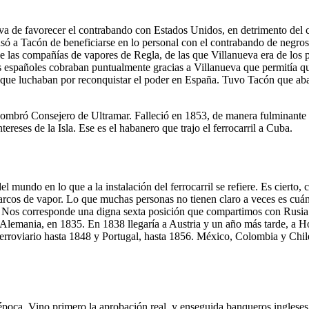
va de favorecer el contrabando con Estados Unidos, en detrimento del c
cusó a Tacón de beneficiarse en lo personal con el contrabando de negro
 las compañías de vapores de Regla, de las que Villanueva era de los pr
españoles cobraban puntualmente gracias a Villanueva que permitía que 
sta que luchaban por reconquistar el poder en España. Tuvo Tacón que ab
mbró Consejero de Ultramar. Falleció en 1853, de manera fulminante e
tereses de la Isla. Ese es el habanero que trajo el ferrocarril a Cuba.
 mundo en lo que a la instalación del ferrocarril se refiere. Es cierto
arcos de vapor. Lo que muchas personas no tienen claro a veces es cuá
o. Nos corresponde una digna sexta posición que compartimos con Rusia. C
Alemania, en 1835. En 1838 llegaría a Austria y un año más tarde, a Ho
 ferroviario hasta 1848 y Portugal, hasta 1856. México, Colombia y Chil
época. Vino primero la aprobación real, y enseguida banqueros ingleses 