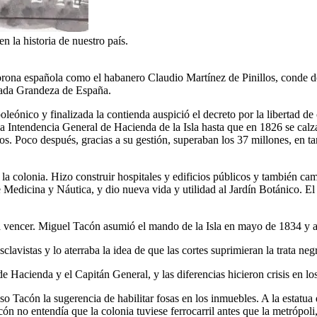
n la historia de nuestro país.
orona española como el habanero Claudio Martínez de Pinillos, conde d
ciada Grandeza de España.
oleónico y finalizada la contienda auspició el decreto por la libertad 
la Intendencia General de Hacienda de la Isla hasta que en 1826 se calz
sos. Poco después, gracias a su gestión, superaban los 37 millones, en t
a colonia. Hizo construir hospitales y edificios públicos y también ca
 Medicina y Náutica, y dio nueva vida y utilidad al Jardín Botánico. E
a vencer. Miguel Tacón asumió el mando de la Isla en mayo de 1834 y a
clavistas y lo aterraba la idea de que las cortes suprimieran la trata neg
e Hacienda y el Capitán General, y las diferencias hicieron crisis en lo
so Tacón la sugerencia de habilitar fosas en los inmuebles. A la estat
acón no entendía que la colonia tuviese ferrocarril antes que la metrópo