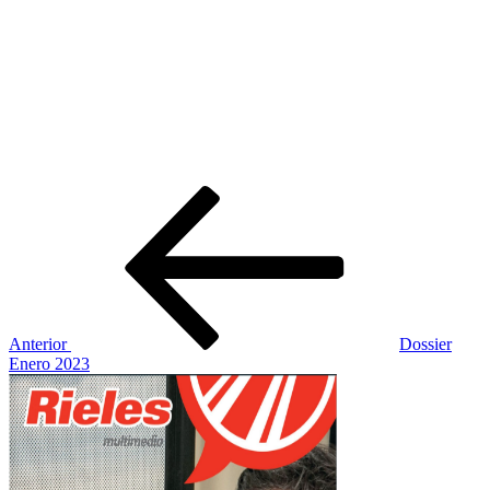
Navegación
Entrada
anterior:
de
entradas
Anterior
Dossier
Enero 2023