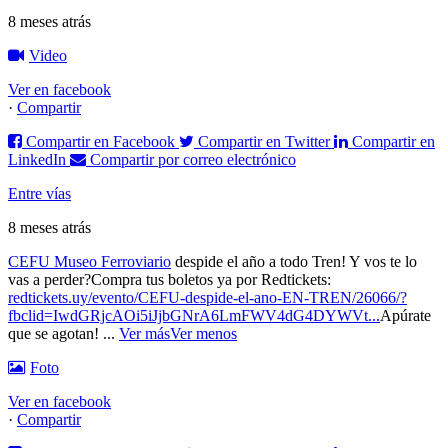
8 meses atrás
Video
Ver en facebook
·
Compartir
Compartir en Facebook
Compartir en Twitter
Compartir en
LinkedIn
Compartir por correo electrónico
Entre vías
8 meses atrás
CEFU Museo Ferroviario
despide el año a todo Tren! Y vos te lo
vas a perder?
Compra tus boletos ya por Redtickets:
redtickets.uy/evento/CEFU-despide-el-ano-EN-TREN/26066/?
fbclid=IwdGRjcAOi5iJjbGNrA6LmFWV4dG4DYWVt...
Apúrate
que se agotan!
...
Ver más
Ver menos
Foto
Ver en facebook
·
Compartir