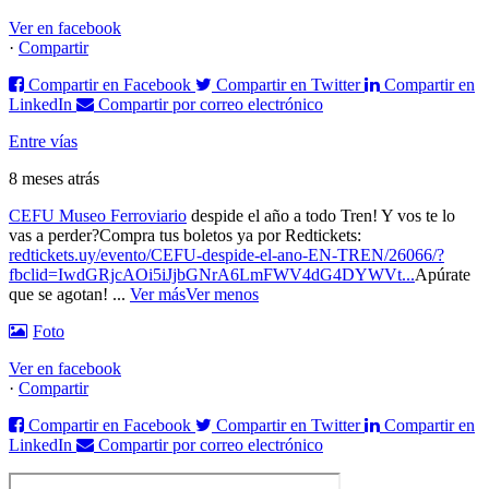
Ver en facebook
·
Compartir
Compartir en Facebook
Compartir en Twitter
Compartir en
LinkedIn
Compartir por correo electrónico
Entre vías
8 meses atrás
CEFU Museo Ferroviario
despide el año a todo Tren! Y vos te lo
vas a perder?
Compra tus boletos ya por Redtickets:
redtickets.uy/evento/CEFU-despide-el-ano-EN-TREN/26066/?
fbclid=IwdGRjcAOi5iJjbGNrA6LmFWV4dG4DYWVt...
Apúrate
que se agotan!
...
Ver más
Ver menos
Foto
Ver en facebook
·
Compartir
Compartir en Facebook
Compartir en Twitter
Compartir en
LinkedIn
Compartir por correo electrónico