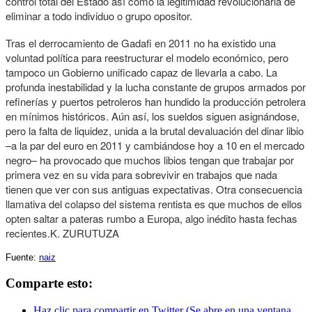
control total del Estado así como la legitimidad revolucionaria de
eliminar a todo individuo o grupo opositor.
Tras el derrocamiento de Gadafi en 2011 no ha existido una
voluntad política para reestructurar el modelo económico, pero
tampoco un Gobierno unificado capaz de llevarla a cabo. La
profunda inestabilidad y la lucha constante de grupos armados por
refinerías y puertos petroleros han hundido la producción petrolera
en mínimos históricos. Aún así, los sueldos siguen asignándose,
pero la falta de liquidez, unida a la brutal devaluación del dinar libio
–a la par del euro en 2011 y cambiándose hoy a 10 en el mercado
negro– ha provocado que muchos libios tengan que trabajar por
primera vez en su vida para sobrevivir en trabajos que nada
tienen que ver con sus antiguas expectativas. Otra consecuencia
llamativa del colapso del sistema rentista es que muchos de ellos
opten saltar a pateras rumbo a Europa, algo inédito hasta fechas
recientes.K. ZURUTUZA
Fuente:
naiz
Comparte esto:
Haz clic para compartir en Twitter (Se abre en una ventana