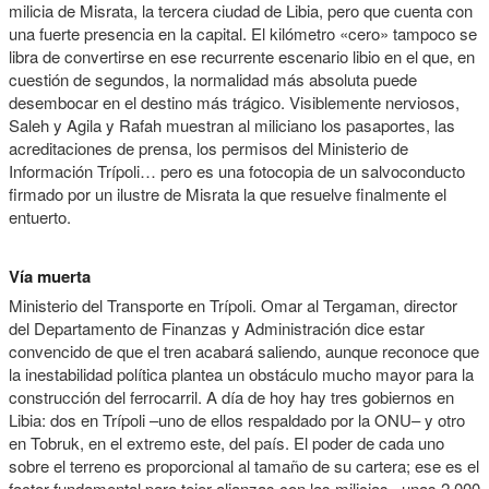
milicia de Misrata, la tercera ciudad de Libia, pero que cuenta con
una fuerte presencia en la capital. El kilómetro «cero» tampoco se
libra de convertirse en ese recurrente escenario libio en el que, en
cuestión de segundos, la normalidad más absoluta puede
desembocar en el destino más trágico. Visiblemente nerviosos,
Saleh y Agila y Rafah muestran al miliciano los pasaportes, las
acreditaciones de prensa, los permisos del Ministerio de
Información Trípoli… pero es una fotocopia de un salvoconducto
firmado por un ilustre de Misrata la que resuelve finalmente el
entuerto.
Vía muerta
Ministerio del Transporte en Trípoli. Omar al Tergaman, director
del Departamento de Finanzas y Administración dice estar
convencido de que el tren acabará saliendo, aunque reconoce que
la inestabilidad política plantea un obstáculo mucho mayor para la
construcción del ferrocarril. A día de hoy hay tres gobiernos en
Libia: dos en Trípoli –uno de ellos respaldado por la ONU– y otro
en Tobruk, en el extremo este, del país. El poder de cada uno
sobre el terreno es proporcional al tamaño de su cartera; ese es el
factor fundamental para tejer alianzas con las milicias –unas 2.000