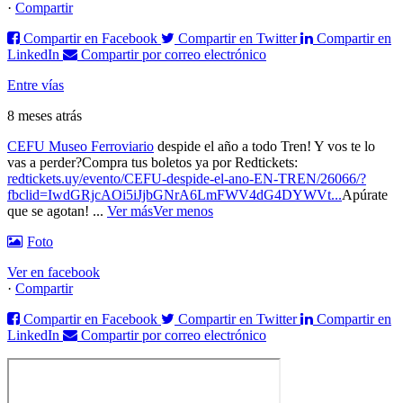
·
Compartir
Compartir en Facebook
Compartir en Twitter
Compartir en
LinkedIn
Compartir por correo electrónico
Entre vías
8 meses atrás
CEFU Museo Ferroviario
despide el año a todo Tren! Y vos te lo
vas a perder?
Compra tus boletos ya por Redtickets:
redtickets.uy/evento/CEFU-despide-el-ano-EN-TREN/26066/?
fbclid=IwdGRjcAOi5iJjbGNrA6LmFWV4dG4DYWVt...
Apúrate
que se agotan!
...
Ver más
Ver menos
Foto
Ver en facebook
·
Compartir
Compartir en Facebook
Compartir en Twitter
Compartir en
LinkedIn
Compartir por correo electrónico