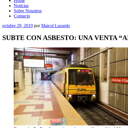
Home
Noticias
Sobre Nosotros
Contacto
Publicado
octubre 29, 2019
por
Maicol Luzardo
el
SUBTE CON ASBESTO: UNA VENTA “