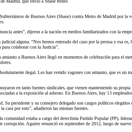
de Madrid, que envió a Sbase trenes
Subterráneos de Buenos Aires (Sbase) contra Metro de Madrid por la ven
es.
uncia antes”, dijeron a la nación en medios familiarizados con la empr
dicial alguna. “Nos hemos enterado del caso por la prensa y esa es, has
para colaborar con la Justicia”.
 amianto a Buenos Aires llegó en momentos de celebración para el metro
adores.
absolutamente ilegal. Les han venido vagones con amianto, que es un m
ayaron en tanto fuentes sindicales, que vienen manteniendo su propia 
ociadas a la exposición al asbesto. En Buenos Aires, hay 13 empleados a
 Su presidente y su consejero delegado son cargos políticos elegidos d
r la cara por esto”, añadieron las mismas fuentes.
la comunidad estaba a cargo del derechista Partido Popular (PP), lider
de corrupción. Aguirre renunció en septiembre de 2012, luego de nueve 