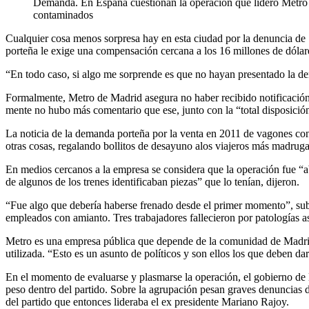
Demanda. En España cuestionan la operación que lideró Metro 
contaminados
Cualquier cosa menos sorpresa hay en esta ciudad por la denuncia de 
porteña le exige una compensación cercana a los 16 millones de dólar
“En todo caso, si algo me sorprende es que no hayan presentado la den
Formalmente, Metro de Madrid asegura no haber recibido notificación ju
mente no hubo más comentario que ese, junto con la “total disposición 
La noticia de la demanda porteña por la venta en 2011 de vagones con
otras cosas, regalando bollitos de desayuno alos viajeros más madrug
En medios cercanos a la empresa se considera que la operación fue “
de algunos de los trenes identificaban piezas” que lo tenían, dijeron.
“Fue algo que debería haberse frenado desde el primer momento”, subr
empleados con amianto. Tres trabajadores fallecieron por patologías as
Metro es una empresa pública que depende de la comunidad de Madrid.
utilizada. “Esto es un asunto de políticos y son ellos los que deben da
En el momento de evaluarse y plasmarse la operación, el gobierno de 
peso dentro del partido. Sobre la agrupación pesan graves denuncias 
del partido que entonces lideraba el ex presidente Mariano Rajoy.