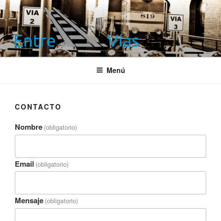
Saltar
al
contenido
ENTRE VÍAS
Información ferroviaria
Menú
CONTACTO
Nombre
(obligatorio)
Email
(obligatorio)
Mensaje
(obligatorio)