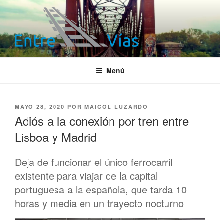
Saltar
al
contenido
ENTRE VÍAS
Información ferroviaria
Menú
PUBLICADO
MAYO 28, 2020
POR
MAICOL LUZARDO
EL
Adiós a la conexión por tren entre
Lisboa y Madrid
Deja de funcionar el único ferrocarril
existente para viajar de la capital
portuguesa a la española, que tarda 10
horas y media en un trayecto nocturno