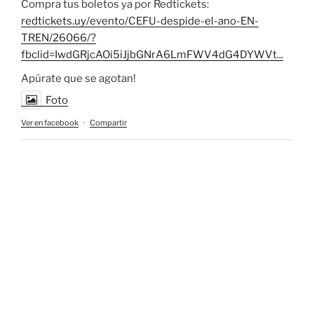
Compra tus boletos ya por Redtickets:
redtickets.uy/evento/CEFU-despide-el-ano-EN-
TREN/26066/?
fbclid=IwdGRjcAOi5iJjbGNrA6LmFWV4dG4DYWVt...
Apúrate que se agotan!
Foto
Ver en facebook
·
Compartir