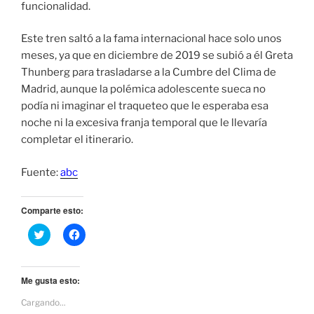
funcionalidad.
Este tren saltó a la fama internacional hace solo unos
meses, ya que en diciembre de 2019 se subió a él Greta
Thunberg para trasladarse a la Cumbre del Clima de
Madrid, aunque la polémica adolescente sueca no
podía ni imaginar el traqueteo que le esperaba esa
noche ni la excesiva franja temporal que le llevaría
completar el itinerario.
Fuente:
abc
Comparte esto:
H
H
a
a
z
z
c
c
l
l
i
i
Me gusta esto:
c
c
p
p
Cargando...
a
a