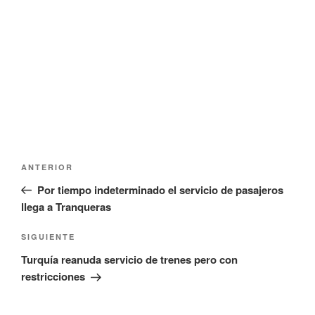
t
n
a
t
n
a
a
n
n
a
u
n
e
u
v
e
a
v
)
a
)
Navegación
Entrada
ANTERIOR
de
anterior:
Por tiempo indeterminado el servicio de pasajeros
entradas
llega a Tranqueras
Siguiente
SIGUIENTE
entrada
Turquía reanuda servicio de trenes pero con
restricciones