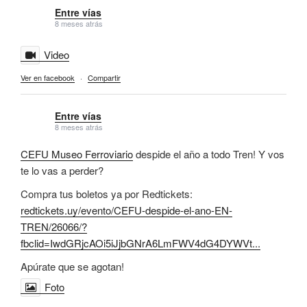
Entre vías
8 meses atrás
Video
Ver en facebook
·
Compartir
Entre vías
8 meses atrás
CEFU Museo Ferroviario
despide el año a todo Tren! Y vos
te lo vas a perder?
Compra tus boletos ya por Redtickets:
redtickets.uy/evento/CEFU-despide-el-ano-EN-
TREN/26066/?
fbclid=IwdGRjcAOi5iJjbGNrA6LmFWV4dG4DYWVt...
Apúrate que se agotan!
Foto