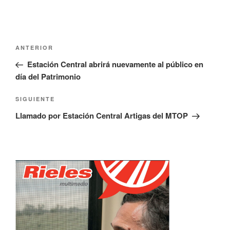
v
e
a
v
)
a
)
Navegación
Entrada
ANTERIOR
de
anterior:
Estación Central abrirá nuevamente al público en
entradas
día del Patrimonio
Siguiente
SIGUIENTE
entrada
Llamado por Estación Central Artigas del MTOP