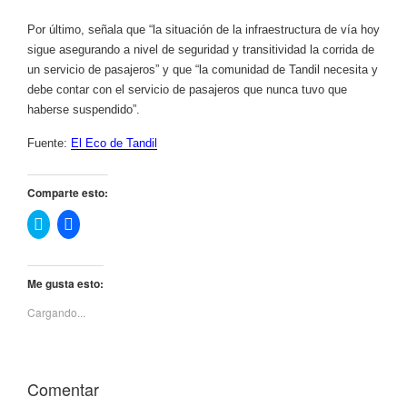
Por último, señala que “la situación de la infraestructura de vía hoy
sigue asegurando a nivel de seguridad y transitividad la corrida de
un servicio de pasajeros” y que “la comunidad de Tandil necesita y
debe contar con el servicio de pasajeros que nunca tuvo que
haberse suspendido”.
Fuente:
El Eco de Tandil
Comparte esto:
H
H
a
a
z
z
c
c
l
l
i
i
Me gusta esto:
c
c
p
p
Cargando...
a
a
r
r
a
a
c
c
o
o
m
m
Comentar
p
p
a
a