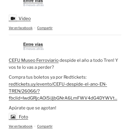
Entre vías
8 meses atrás
Video
Ver en facebook
·
Compartir
Entre vías
8 meses atrás
CEFU Museo Ferroviario
despide el año a todo Tren! Y
vos te lo vas a perder?
Compra tus boletos ya por Redtickets:
redtickets.uy/evento/CEFU-despide-el-ano-EN-
TREN/26066/?
fbclid=IwdGRjcAOi5iJjbGNrA6LmFWV4dG4DYWVt...
Apúrate que se agotan!
Foto
Ver en facebook
·
Compartir