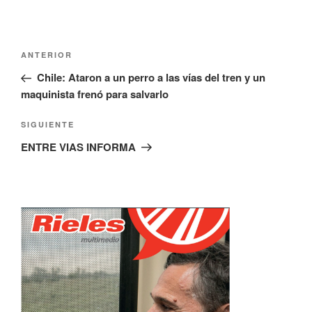
Navegación
Entrada
ANTERIOR
de
anterior:
Chile: Ataron a un perro a las vías del tren y un
entradas
maquinista frenó para salvarlo
Siguiente
SIGUIENTE
entrada
ENTRE VIAS INFORMA