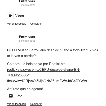
Entre vías
8 meses atrás
Video
Ver en facebook
·
Compartir
Entre vías
8 meses atrás
CEFU Museo Ferroviario
despide el año a todo Tren! Y vos
te lo vas a perder?
Compra tus boletos ya por Redtickets:
redtickets.uy/evento/CEFU-despide-el-ano-EN-
TREN/26066/?
fbclid=IwdGRjcAOi5iJjbGNrA6LmFWV4dG4DYWVt...
Apúrate que se agotan!
Foto
Ver en facebook
·
Compartir