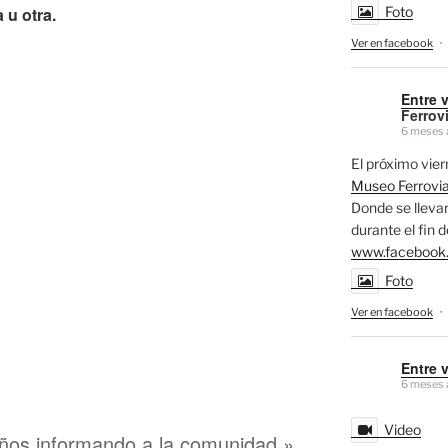
 u otra.
Foto
Ver en facebook
·
Entre 
Ferrovi
6 meses 
El próximo vi
Museo Ferrovia
Donde se llevar
durante el fin 
www.facebook
Foto
Ver en facebook
·
Entre 
6 meses 
Video
ños informando a la comunidad.»