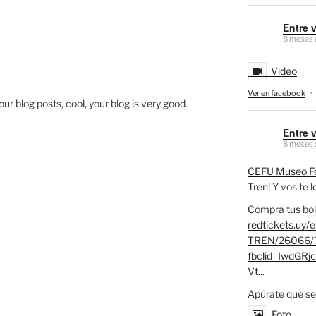
Entre 
8 meses 
Video
Ver en facebook
·
ur blog posts, cool, your blog is very good.
Entre 
8 meses 
CEFU Museo Fe
Tren! Y vos te 
Compra tus bol
redtickets.uy/
TREN/26066/
fbclid=IwdG
Vt...
Apúrate que se
Foto