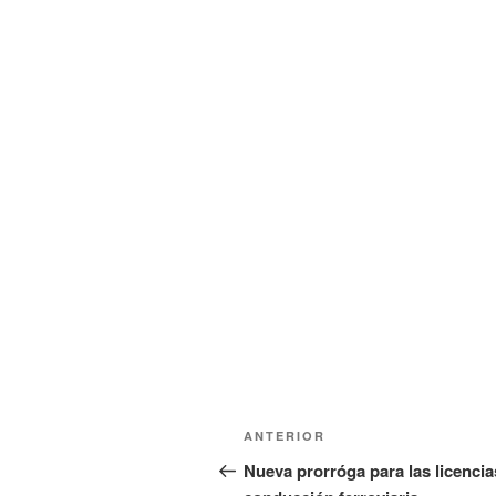
Navegación
Entrada
ANTERIOR
de
anterior:
Nueva prorróga para las licencia