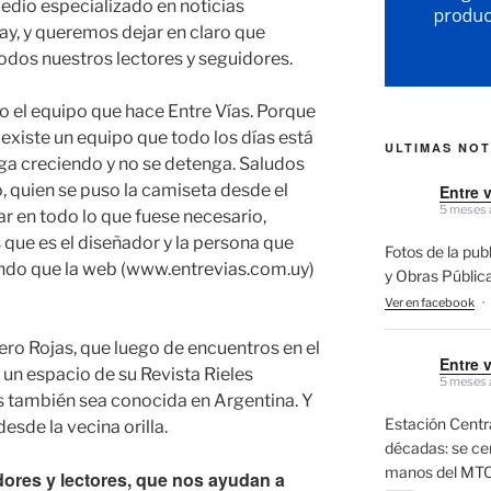
edio especializado en noticias
ay, y queremos dejar en claro que
dos nuestros lectores y seguidores.
do el equipo que hace Entre Vías. Porque
, existe un equipo que todo los días está
ULTIMAS NOT
iga creciendo y no se detenga. Saludos
 quien se puso la camiseta desde el
Entre 
5 meses 
 en todo lo que fuese necesario,
ue es el diseñador y la persona que
Fotos de la pub
ndo que la web (www.entrevias.com.uy)
y Obras Públic
Ver en facebook
·
o Rojas, que luego de encuentros en el
Entre 
 un espacio de su Revista Rieles
5 meses 
s también sea conocida en Argentina. Y
Estación Centra
esde la vecina orilla.
décadas: se cerr
manos del MTO
dores y lectores, que nos ayudan a