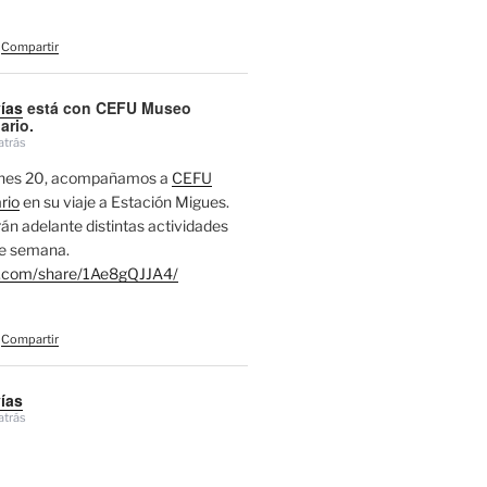
Compartir
vías
está con CEFU Museo
ario.
atrás
ernes 20, acompañamos a
CEFU
rio
en su viaje a Estación Migues.
án adelante distintas actividades
de semana.
.com/share/1Ae8gQJJA4/
Compartir
vías
atrás