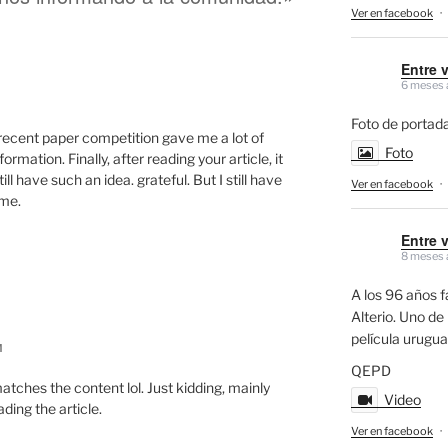
Ver en facebook
·
Entre 
6 meses 
Foto de portada
recent paper competition gave me a lot of
Foto
rmation. Finally, after reading your article, it
l have such an idea. grateful. But I still have
Ver en facebook
·
 me.
Entre 
8 meses 
A los 96 años f
Alterio. Uno de 
película urugu
M
QEPD
e matches the content lol. Just kidding, mainly
Video
ding the article.
Ver en facebook
·