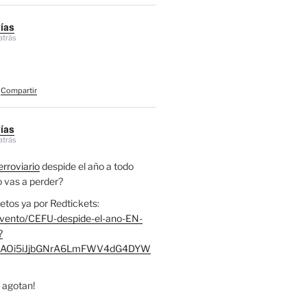
vías
atrás
Compartir
vías
atrás
rroviario
despide el año a todo
lo vas a perder?
etos ya por Redtickets:
evento/CEFU-despide-el-ano-EN-
?
RjcAOi5iJjbGNrA6LmFWV4dG4DYW
 agotan!