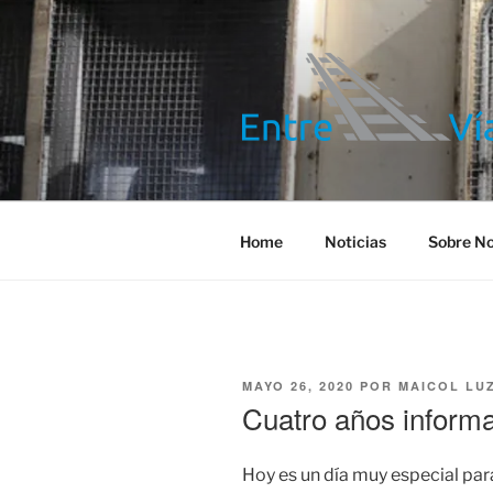
Saltar
al
contenido
ENTRE VÍA
Información ferroviaria
Home
Noticias
Sobre No
PUBLICADO
MAYO 26, 2020
POR
MAICOL LU
EL
Cuatro años inform
Hoy es un día muy especial par