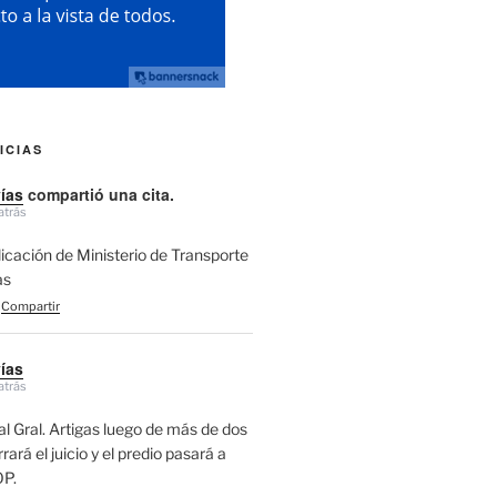
ICIAS
vías
compartió una cita.
atrás
licación de Ministerio de Transporte
as
Compartir
vías
atrás
l Gral. Artigas luego de más de dos
ará el juicio y el predio pasará a
P.