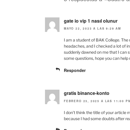
w
a
i
c
t
e
t
b
e
o
r
o
gate io vip 1 nasıl olunur
(
k
S
(
MAYO 22, 2023 A LAS 9:29 AM
e
S
a
e
b
a
I am a student of BAK College. The 
r
b
e
r
headaches, and I checked a lot of info
e
e
suddenly dawned on me that I can stil
n
e
u
n
some questions, hope you can help
n
u
a
n
v
a
Responder
e
v
n
e
t
n
a
t
n
a
a
n
gratis binance-konto
n
a
u
n
FEBRERO 23, 2025 A LAS 11:00 P
e
u
v
e
a
v
I don’t think the title of your articl
)
a
)
because I had some doubts after rea