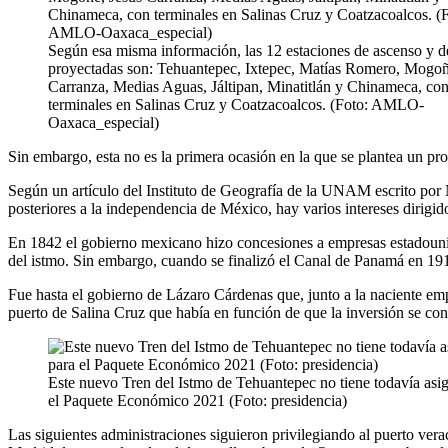
Según esa misma información, las 12 estaciones de ascenso y 
proyectadas son: Tehuantepec, Ixtepec, Matías Romero, Mogoñ
Carranza, Medias Aguas, Jáltipan, Minatitlán y Chinameca, co
terminales en Salinas Cruz y Coatzacoalcos. (Foto: AMLO-
Oaxaca_especial)
Sin embargo, esta no es la primera ocasión en la que se plantea un pro
Según un artículo del Instituto de Geografía de la UNAM escrito po
posteriores a la independencia de México, hay varios intereses dirigidos
En 1842 el gobierno mexicano hizo concesiones a empresas estadouniden
del istmo. Sin embargo, cuando se finalizó el Canal de Panamá en 1916
Fue hasta el gobierno de Lázaro Cárdenas que, junto a la naciente emp
puerto de Salina Cruz que había en función de que la inversión se con
Este nuevo Tren del Istmo de Tehuantepec no tiene todavía asi
el Paquete Económico 2021 (Foto: presidencia)
Las siguientes administraciones siguieron privilegiando al puerto ver