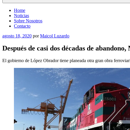
Home
Noticias
Sobre Nosotros
Contacto
Publicado
agosto 18, 2020
por
Maicol Luzardo
el
Después de casi dos décadas de abandono, 
El gobierno de López Obrador tiene planeada otra gran obra ferroviar