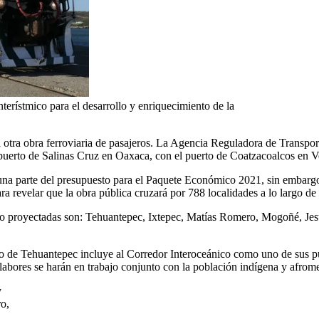
nterístmico para el desarrollo y enriquecimiento de la
tra obra ferroviaria de pasajeros. La Agencia Reguladora de Transpor
puerto de Salinas Cruz en Oaxaca, con el puerto de Coatzacoalcos en V
na parte del presupuesto para el Paquete Económico 2021, sin embargo, 
ra revelar que la obra pública cruzará por 788 localidades a lo largo de
so proyectadas son: Tehuantepec, Ixtepec, Matías Romero, Mogoñé, Jes
mo de Tehuantepec incluye al Corredor Interoceánico como uno de sus pu
abores se harán en trabajo conjunto con la población indígena y afrome