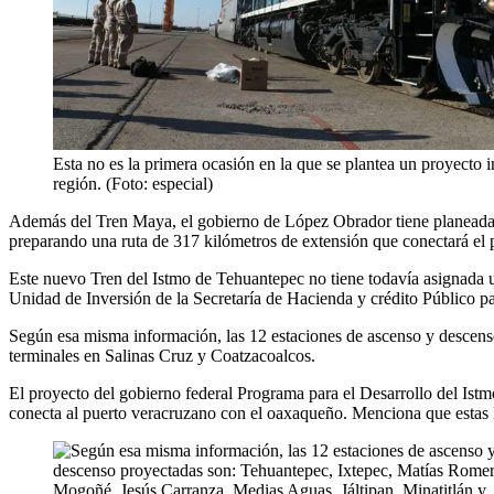
Esta no es la primera ocasión en la que se plantea un proyecto i
región. (Foto: especial)
Además del Tren Maya, el gobierno de López Obrador tiene planeada o
preparando una ruta de 317 kilómetros de extensión que conectará el 
Este nuevo Tren del Istmo de Tehuantepec no tiene todavía asignada u
Unidad de Inversión de la Secretaría de Hacienda y crédito Público pa
Según esa misma información, las 12 estaciones de ascenso y descen
terminales en Salinas Cruz y Coatzacoalcos.
El proyecto del gobierno federal Programa para el Desarrollo del Ist
conecta al puerto veracruzano con el oaxaqueño. Menciona que estas l