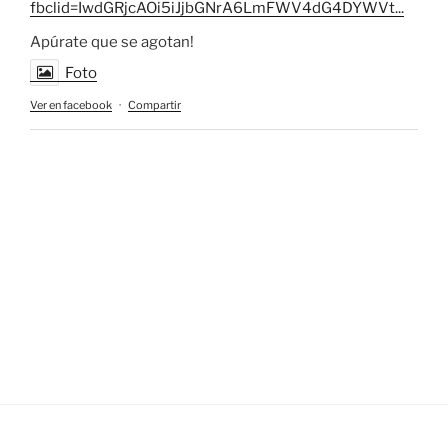
fbclid=IwdGRjcAOi5iJjbGNrA6LmFWV4dG4DYWVt...
Apúrate que se agotan!
Foto
Ver en facebook
·
Compartir