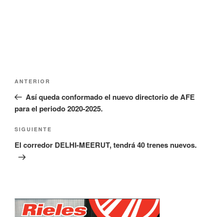
Navegación
Entrada
ANTERIOR
de
anterior:
Así queda conformado el nuevo directorio de AFE
entradas
para el periodo 2020-2025.
Siguiente
SIGUIENTE
entrada
El corredor DELHI-MEERUT, tendrá 40 trenes nuevos.