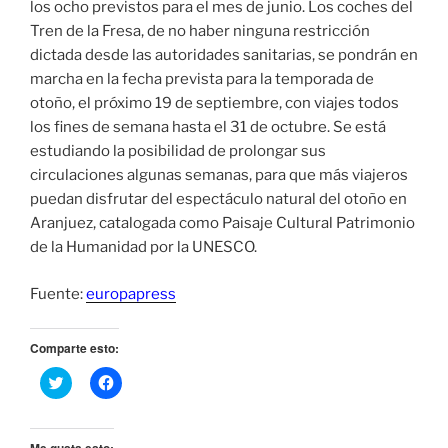
los ocho previstos para el mes de junio. Los coches del
Tren de la Fresa, de no haber ninguna restricción
dictada desde las autoridades sanitarias, se pondrán en
marcha en la fecha prevista para la temporada de
otoño, el próximo 19 de septiembre, con viajes todos
los fines de semana hasta el 31 de octubre. Se está
estudiando la posibilidad de prolongar sus
circulaciones algunas semanas, para que más viajeros
puedan disfrutar del espectáculo natural del otoño en
Aranjuez, catalogada como Paisaje Cultural Patrimonio
de la Humanidad por la UNESCO.
Fuente:
europapress
Comparte esto:
H
H
a
a
z
z
c
c
l
l
i
i