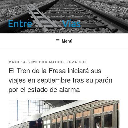
Saltar
al
contenido
ENTRE VÍAS
Información ferroviaria
Menú
PUBLICADO
MAYO 14, 2020
POR
MAICOL LUZARDO
EL
El Tren de la Fresa iniciará sus
viajes en septiembre tras su parón
por el estado de alarma