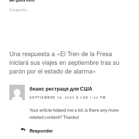
Me gusta esto:
c
c
p
p
Cargando...
a
a
r
r
a
a
c
c
o
o
m
m
p
p
a
a
r
r
t
t
i
i
Una respuesta a «El Tren de la Fresa
r
r
e
e
iniciará sus viajes en septiembre tras su
n
n
T
F
parón por el estado de alarma»
w
a
i
c
t
e
t
b
e
бнанс рестраця для США
o
r
o
(
k
SEPTIEMBRE 18, 2025 A LAS 1:23 PM
S
(
e
S
a
e
Your article helped me a lot, is there any more
b
a
r
b
related content? Thanks!
e
r
e
e
n
e
Responder
u
n
n
u