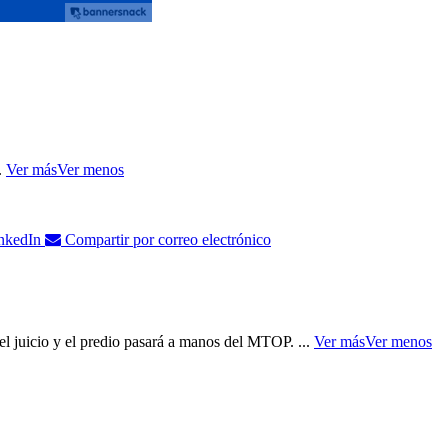
..
Ver más
Ver menos
nkedIn
Compartir por correo electrónico
 el juicio y el predio pasará a manos del MTOP.
...
Ver más
Ver menos