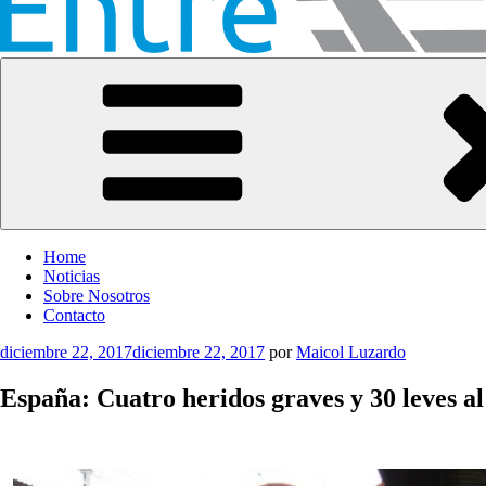
Entre Vías
Información ferroviaria
Home
Noticias
Sobre Nosotros
Contacto
Publicado
diciembre 22, 2017
diciembre 22, 2017
por
Maicol Luzardo
el
España: Cuatro heridos graves y 30 leves al