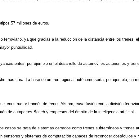
totipos 57 millones de euros.
 ferroviario, ya que gracias a la reducción de la distancia entre los trenes
mayor puntualidad.
 ya existentes, por ejemplo en el desarrollo de automóviles autónomos y tre
cho más cara. La base de un tren regional autónomo sería, por ejemplo, un m
a el constructor francés de trenes Alstom, cuya fusión con la división ferrovi
emán de autopartes Bosch y empresas del ámbito de la inteligencia artificial.
los casos se trata de sistemas cerrados como trenes subterráneos y trenes aut
con sensores y sistemas de computación capaces de reconocer obstáculos y re