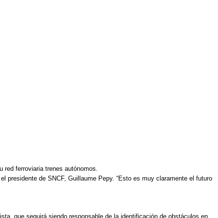
u red ferroviaria trenes autónomos.
ís el presidente de SNCF, Guillaume Pepy. “Esto es muy claramente el futuro
ista, que seguirá siendo responsable de la identificación de obstáculos en