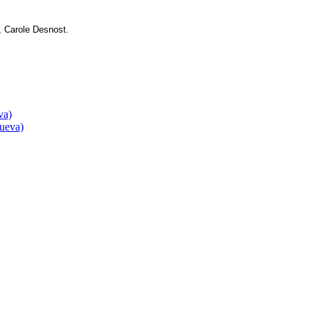
F, Carole Desnost.
va)
nueva)