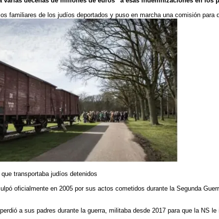
á varias decenas de millones de euros” a esas indemnizaciones en los 
s familiares de los judíos deportados y puso en marcha una comisión para d
 que transportaba judíos detenidos
isculpó oficialmente en 2005 por sus actos cometidos durante la Segunda Gue
 perdió a sus padres durante la guerra, militaba desde 2017 para que la NS le