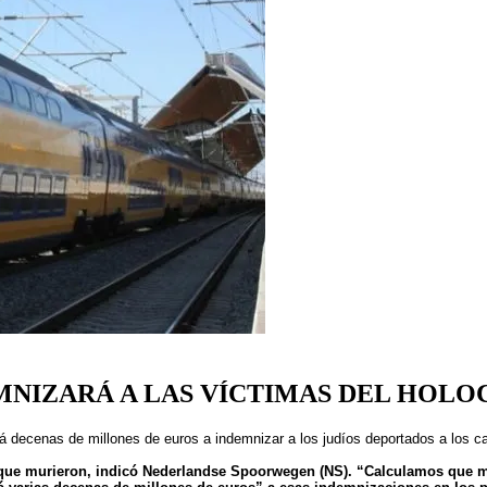
NIZARÁ A LAS VÍCTIMAS DEL HOLO
rá decenas de millones de euros a indemnizar a los judíos deportados a los 
os que murieron, indicó Nederlandse Spoorwegen (NS). “Calculamos que 