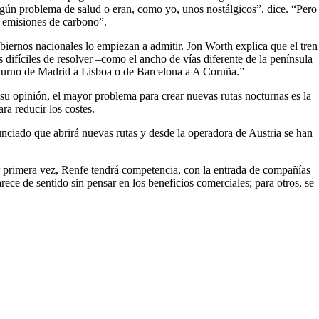
 algún problema de salud o eran, como yo, unos nostálgicos”, dice. “Pero
s emisiones de carbono”.
iernos nacionales lo empiezan a admitir. Jon Worth explica que el tren
 difíciles de resolver –como el ancho de vías diferente de la península
nocturno de Madrid a Lisboa o de Barcelona a A Coruña.”
 su opinión, el mayor problema para crear nuevas rutas nocturnas es la
a reducir los costes.
nciado que abrirá nuevas rutas y desde la operadora de Austria se han
r primera vez, Renfe tendrá competencia, con la entrada de compañías
ece de sentido sin pensar en los beneficios comerciales; para otros, se