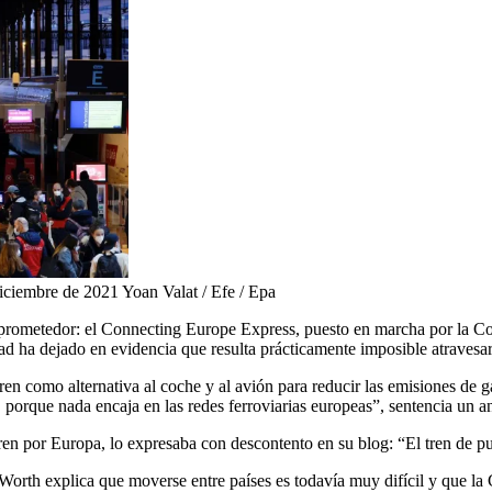
diciembre de 2021 Yoan Valat / Efe / Epa
 prometedor: el Connecting Europe Express, puesto en marcha por la Co
 ha dejado en evidencia que resulta prácticamente imposible atravesar 
n como alternativa al coche y al avión para reducir las emisiones de ga
en, porque nada encaja en las redes ferroviarias europeas”, sentencia un 
n por Europa, lo expresaba con descontento en su blog: “El tren de publ
 Worth explica que moverse entre países es todavía muy difícil y que la