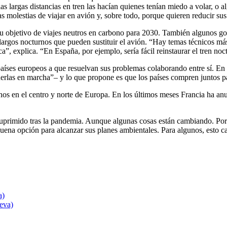
las largas distancias en tren las hacían quienes tenían miedo a volar, o
as molestias de viajar en avión y, sobre todo, porque quieren reducir su
u objetivo de viajes neutros en carbono para 2030. También algunos gob
 largos nocturnos que pueden sustituir el avión. “Hay temas técnicos más
ca”, explica. “En España, por ejemplo, sería fácil reinstaurar el tren 
 países europeos a que resuelvan sus problemas colaborando entre sí. En
erlas en marcha”– y lo que propone es que los países compren juntos par
os en el centro y norte de Europa. En los últimos meses Francia ha anu
 suprimido tras la pandemia. Aunque algunas cosas están cambiando. Po
uena opción para alcanzar sus planes ambientales. Para algunos, esto car
a)
eva)