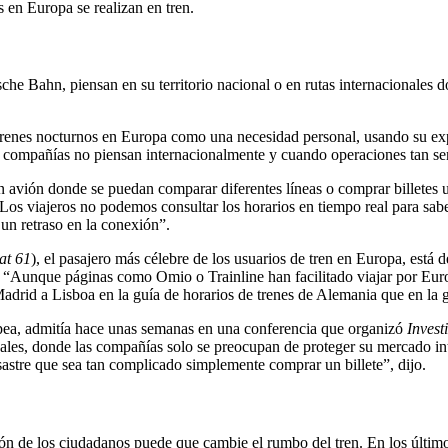
s en Europa se realizan en tren.
 Bahn, piensan en su territorio nacional o en rutas internacionales do
renes nocturnos en Europa como una necesidad personal, usando su exp
 las compañías no piensan internacionalmente y cuando operaciones tan se
 avión donde se puedan comparar diferentes líneas o comprar billetes u
. Los viajeros no podemos consultar los horarios en tiempo real para sa
 un retraso en la conexión”.
at 61
), el pasajero más célebre de los usuarios de tren en Europa, está
o. “Aunque páginas como Omio o Trainline han facilitado viajar por Eur
Madrid a Lisboa en la guía de horarios de trenes de Alemania que en la
ropea, admitía hace unas semanas en una conferencia que organizó
Invest
ales, donde las compañías solo se preocupan de proteger su mercado inte
sastre que sea tan complicado simplemente comprar un billete”, dijo.
ón de los ciudadanos puede que cambie el rumbo del tren. En los último