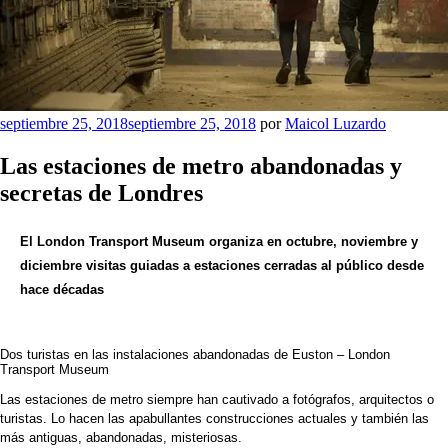
Publicado
septiembre 25, 2018
septiembre 25, 2018
por
Maicol Luzardo
el
Las estaciones de metro abandonadas y
secretas de Londres
El London Transport Museum organiza en octubre, noviembre y
diciembre visitas guiadas a estaciones cerradas al público desde
hace décadas
Dos turistas en las instalaciones abandonadas de Euston –
London
Transport Museum
Las
estaciones de metro
siempre han cautivado a fotógrafos, arquitectos o
turistas. Lo hacen las apabullantes construcciones actuales y también las
más antiguas,
abandonadas, misteriosas.