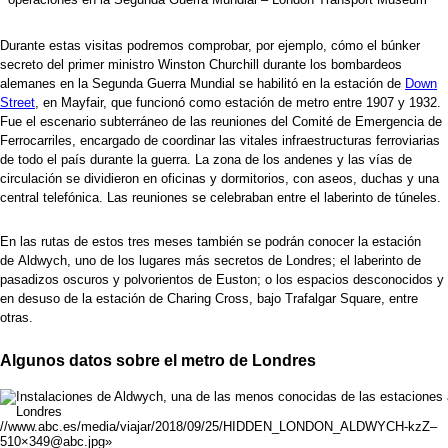
Durante estas visitas podremos comprobar, por ejemplo, cómo el búnker
secreto del primer ministro
Winston Churchill
durante los bombardeos
alemanes en la Segunda Guerra Mundial se habilitó en la estación de
Down
Street
, en Mayfair, que funcionó como estación de metro entre 1907 y 1932.
Fue el escenario subterráneo de las reuniones del
Comité de Emergencia de
Ferrocarriles, encargado de coordinar las vitales infraestructuras ferroviarias
de todo el país durante la guerra. La zona de los andenes y las vías de
circulación se dividieron en oficinas y dormitorios, con aseos, duchas y una
central telefónica. Las reuniones se celebraban entre el laberinto de túneles.
En las rutas de estos tres meses también se podrán conocer la estación
de
Aldwych, uno de los lugares más secretos de Londres; el laberinto de
pasadizos oscuros y polvorientos de
Euston; o los espacios desconocidos y
en desuso de la estación de
Charing Cross, bajo Trafalgar Square, entre
otras.
Algunos datos sobre el metro de Londres
//www.abc.es/media/viajar/2018/09/25/HIDDEN_LONDON_ALDWYCH-kzZ–
510×349@abc.jpg»