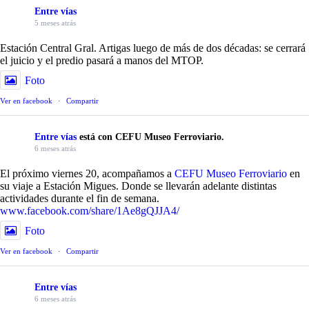
Entre vías
5 meses atrás
Estación Central Gral. Artigas luego de más de dos décadas: se cerrará
el juicio y el predio pasará a manos del MTOP.
Foto
Ver en facebook
·
Compartir
Entre vías
está con CEFU Museo Ferroviario.
6 meses atrás
El próximo viernes 20, acompañamos a
CEFU Museo Ferroviario
en
su viaje a Estación Migues. Donde se llevarán adelante distintas
actividades durante el fin de semana.
www.facebook.com/share/1Ae8gQJJA4/
Foto
Ver en facebook
·
Compartir
Entre vías
6 meses atrás