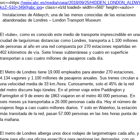
src=»https:
//www.abc.es/media/viajar/2018/09/25/HIDDEN_LONDON_ALDW
kzZ–510×349@abc.jpg
» class=»lzld loaded» width=»560″ height=»auto»>
Instalaciones de Aldwych, una de las menos conocidas de las estaciones
abandonadas de Londres –
London Transport Museum
El «tube», como es conocido este medio de transporte imprescindible en una
ciudad de larguísimas distancias como Londres, transporta a 1.100 millones
de personas al año en una red compuesta por
270 estaciones
repartidas en
402 kilómetros de vía. Siete líneas subterráneas y cuatro en superficie
transportan a casi cuatro millones de pasajeros cada día.
El Metro de Londres tiene 19.000 empleados para atender 270 estaciones,
4.134 vagones y
1.100 millones de pasajeros anuales. Sus trenes circulan a
una velocidad media de 33 km./hora. Curiosamente, solo el 45% de la red
del metro discurre bajo túneles. En el primer viaje entre Paddington y
Farringdon el 9 de enero de 1863 viajaron en el metro 40.000 personas. En
seis meses ya transportaba a 26.000 personas cada día. Hoy el número de
viajeros llega a casi cuatro millones diarios. Y solo en Waterloo, la estación
más transitada de la red, pasan 57.000 personas en las tres horas punta de
la mañana.
El metro de Londres alberga unos
doce rodajes de largometrajes cada año, y
tiene para ello una oficina específica para gestionar las demandas, con un