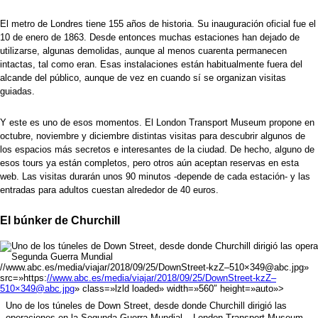
El metro de Londres tiene 155 años de historia. Su
inauguración oficial
fue el
10 de enero de 1863. Desde entonces muchas estaciones han dejado de
utilizarse, algunas demolidas, aunque al menos cuarenta permanecen
intactas, tal como eran. Esas instalaciones están habitualmente fuera del
alcande del público, aunque de vez en cuando sí se organizan visitas
guiadas.
Y este es uno de esos momentos. El
London Transport Museum
propone en
octubre, noviembre y diciembre distintas visitas para descubrir algunos de
los espacios más secretos e interesantes de la ciudad. De hecho, alguno de
esos tours ya están completos, pero otros aún aceptan reservas en
esta
web
. Las visitas durarán unos 90 minutos -depende de cada estación- y las
entradas para adultos cuestan alrededor de 40 euros.
El búnker de Churchill
//www.abc.es/media/viajar/2018/09/25/DownStreet-kzZ–510×349@abc.jpg»
src=»https:
//www.abc.es/media/viajar/2018/09/25/DownStreet-kzZ–
510×349@abc.jpg
» class=»lzld loaded» width=»560″ height=»auto»>
Uno de los túneles de Down Street, desde donde Churchill dirigió las
operaciones en la Segunda Guerra Mundial –
London Transport Museum