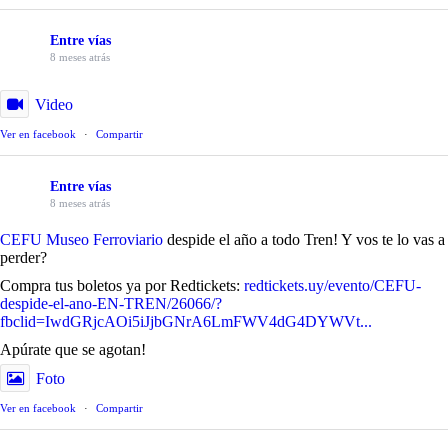
Entre vías
8 meses atrás
Video
Ver en facebook
·
Compartir
Entre vías
8 meses atrás
CEFU Museo Ferroviario
despide el año a todo Tren! Y vos te lo vas a
perder?
Compra tus boletos ya por Redtickets:
redtickets.uy/evento/CEFU-
despide-el-ano-EN-TREN/26066/?
fbclid=IwdGRjcAOi5iJjbGNrA6LmFWV4dG4DYWVt...
Apúrate que se agotan!
Foto
Ver en facebook
·
Compartir