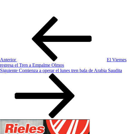
Navegación
Entrada
anterior:
de
entradas
Anterior
El Viernes
regresa el Tren a Empalme Olmos
Siguiente
Siguiente
Comienza a operar el lunes tren bala de Arabia Saudita
entrada