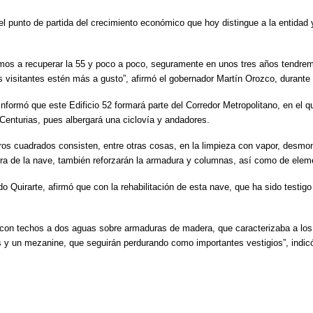
n el punto de partida del crecimiento económico que hoy distingue a la entidad
mos a recuperar la 55 y poco a poco, seguramente en unos tres años tendre
 visitantes estén más a gusto”, afirmó el gobernador Martín Orozco, durante e
nformó que este Edificio 52 formará parte del
Corredor Metropolitano, en el 
 Centurias, pues albergará una ciclovía y andadores.
os cuadrados consisten, entre otras cosas, en la limpieza con vapor, desmont
ura de la nave, también reforzarán la armadura y columnas, así como de elem
do Quirarte, afirmó que con la rehabilitación de esta nave, que ha sido testig
os con techos a dos aguas sobre armaduras de madera, que caracterizaba a los
as y un mezanine, que seguirán perdurando como importantes vestigios”, indic