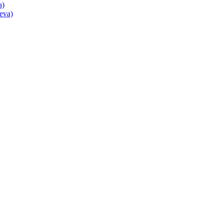
a)
eva)