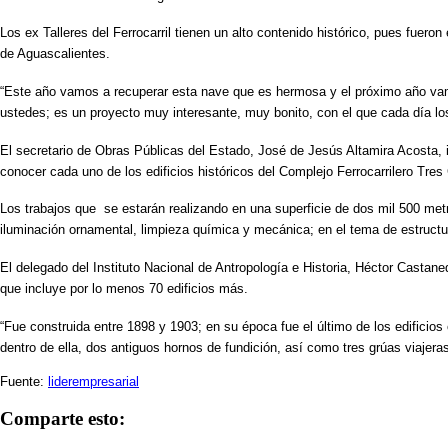
Los ex Talleres del Ferrocarril tienen un alto contenido histórico, pues fuero
de Aguascalientes.
“Este año vamos a recuperar esta nave que es hermosa y el próximo año va
ustedes; es un proyecto muy interesante, muy bonito, con el que cada día los
El secretario de Obras Públicas del Estado, José de Jesús Altamira Acosta, i
conocer cada uno de los edificios históricos del Complejo Ferrocarrilero Tres
Los trabajos que se estarán realizando en una superficie de dos mil 500 metr
iluminación ornamental, limpieza química y mecánica; en el tema de estruct
El delegado del
Instituto Nacional de Antropología e Historia, Héctor Castane
que incluye por lo menos 70 edificios más.
“Fue construida entre 1898 y 1903; en su época fue el último de los edifici
dentro de ella, dos antiguos hornos de fundición, así como tres grúas viajer
Fuente:
liderempresarial
Comparte esto: