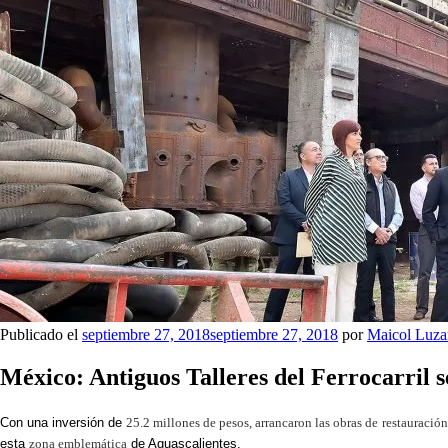
Publicado el
septiembre 27, 2018
septiembre 27, 2018
por
Maicol Luza
México: Antiguos Talleres del Ferrocarril 
Con una inversión de
25.2 millones de pesos, arrancaron las obras de
restauración
esta
zona emblemática
de Aguascalientes.