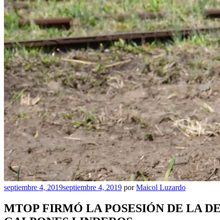
Publicado
septiembre 4, 2019
septiembre 4, 2019
por
Maicol Luzardo
el
MTOP FIRMÓ LA POSESIÓN DE LA DE