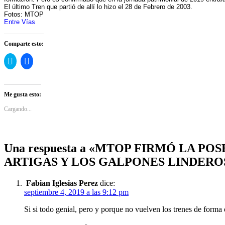
El último Tren que partió de allí lo hizo el 28 de Febrero de 2003.
Fotos: MTOP
Entre Vías
Comparte esto:
Haz
Haz
clic
clic
para
para
compartir
compartir
en
en
Twitter
Facebook
Me gusta esto:
(Se
(Se
abre
abre
Cargando...
en
en
una
una
ventana
ventana
nueva)
nueva)
Una respuesta a «MTOP FIRMÓ LA P
ARTIGAS Y LOS GALPONES LINDERO
Fabian Iglesias Perez
dice:
septiembre 4, 2019 a las 9:12 pm
Si si todo genial, pero y porque no vuelven los trenes de forma 