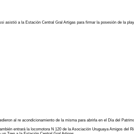
ssi asistió a la Estación Central Gral Artigas para firmar la posesión de la 
ieron al re acondicionamiento de la misma para abrirla en el Día del Patrimo
también entrará la locomotora N 120 de la Asociación Uruguaya Amigos del R
 un Tren a la Estación Central Gral Artigas.