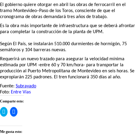
El gobierno quiere otorgar en abril las obras de ferrocarril en el
tramo Montevideo–Paso de los Toros, consciente de que el
cronograma de obras demandará tres años de trabajo.
Es la obra más importante de infraestructura que se deberá afrontar
para completar la construcción de la planta de UPM.
Según El País, se instalarán 510.000 durmientes de hormigón, 75
semáforos y 104 barreras nuevas.
Requerirá un nuevo trazado para asegurar la velocidad mínima
estimada por UPM -entre 60 y 70 km/hora- para transportar la
producción al Puerto Metropolitana de Montevideo en seis horas. Se
expropiarán 225 padrones. El tren funcionará 350 días al año.
Fuente:
Subrayado
Foto:
Entre Vías
Comparte esto:
Haz
Haz
clic
clic
para
para
compartir
compartir
en
en
Twitter
Facebook
Me gusta esto:
(Se
(Se