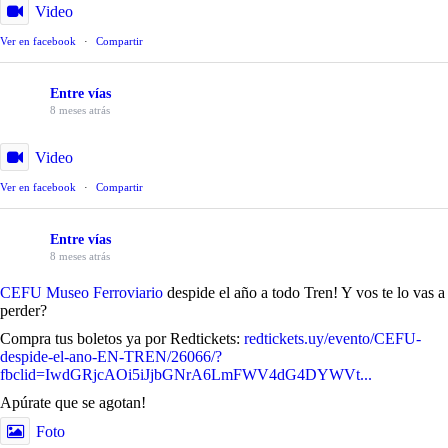
Video
Ver en facebook
·
Compartir
Entre vías
8 meses atrás
Video
Ver en facebook
·
Compartir
Entre vías
8 meses atrás
CEFU Museo Ferroviario
despide el año a todo Tren! Y vos te lo vas a
perder?
Compra tus boletos ya por Redtickets:
redtickets.uy/evento/CEFU-
despide-el-ano-EN-TREN/26066/?
fbclid=IwdGRjcAOi5iJjbGNrA6LmFWV4dG4DYWVt...
Apúrate que se agotan!
Foto