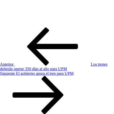
Navegación
Entrada
anterior:
de
entradas
Anterior
Los trenes
deberán operar 350 días al año para UPM
Siguiente
Siguiente
El gobierno apura el tren para UPM
entrada