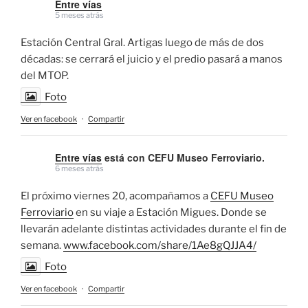
Entre vías
5 meses atrás
Estación Central Gral. Artigas luego de más de dos
décadas: se cerrará el juicio y el predio pasará a manos
del MTOP.
Foto
Ver en facebook
·
Compartir
Entre vías
está con CEFU Museo Ferroviario.
6 meses atrás
El próximo viernes 20, acompañamos a
CEFU Museo
Ferroviario
en su viaje a Estación Migues. Donde se
llevarán adelante distintas actividades durante el fin de
semana.
www.facebook.com/share/1Ae8gQJJA4/
Foto
Ver en facebook
·
Compartir