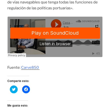
de vías navegables que tenga todas las funciones de
regulación de las políticas portuarias».
Fuente:
Carve850
Comparte esto:
H
H
a
a
z
z
c
c
l
l
i
i
Me gusta esto:
c
c