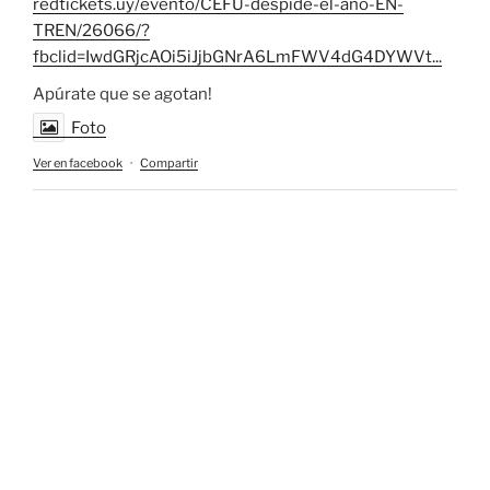
redtickets.uy/evento/CEFU-despide-el-ano-EN-
TREN/26066/?
fbclid=IwdGRjcAOi5iJjbGNrA6LmFWV4dG4DYWVt...
Apúrate que se agotan!
Foto
Ver en facebook
·
Compartir