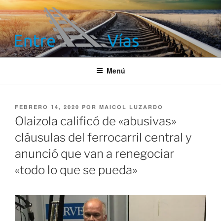
Saltar
al
contenido
ENTRE VÍAS
Información ferroviaria
Menú
PUBLICADO
FEBRERO 14, 2020
POR
MAICOL LUZARDO
EL
Olaizola calificó de «abusivas»
cláusulas del ferrocarril central y
anunció que van a renegociar
«todo lo que se pueda»