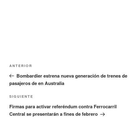
e
v
n
e
t
n
a
t
n
a
a
n
n
a
u
n
e
u
v
e
a
v
)
a
)
Navegación
Entrada
ANTERIOR
de
anterior:
Bombardier estrena nueva generación de trenes de
entradas
pasajeros de en Australia
Siguiente
SIGUIENTE
entrada
Firmas para activar referéndum contra Ferrocarril
Central se presentarán a fines de febrero