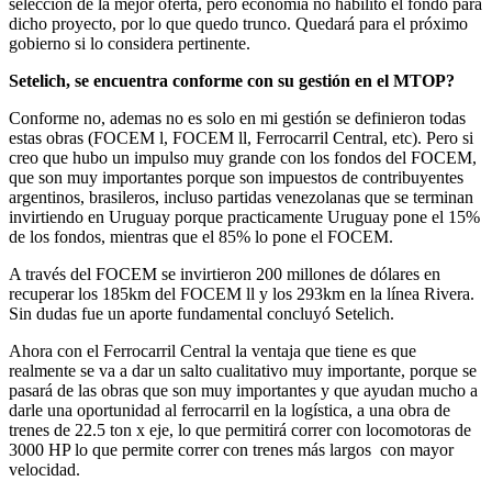
selección de la mejor oferta, pero economía no habilito el fondo para
dicho proyecto, por lo que quedo trunco. Quedará para el próximo
gobierno si lo considera pertinente.
Setelich, se encuentra conforme con su gestión en el MTOP?
Conforme no, ademas no es solo en mi gestión se definieron todas
estas obras (FOCEM l, FOCEM ll, Ferrocarril Central, etc). Pero si
creo que hubo un impulso muy grande con los fondos del FOCEM,
que son muy importantes porque son impuestos de contribuyentes
argentinos, brasileros, incluso partidas venezolanas que se terminan
invirtiendo en Uruguay porque practicamente Uruguay pone el 15%
de los fondos, mientras que el 85% lo pone el FOCEM.
A través del FOCEM se invirtieron 200 millones de dólares en
recuperar los 185km del FOCEM ll y los 293km en la línea Rivera.
Sin dudas fue un aporte fundamental concluyó Setelich.
Ahora con el Ferrocarril Central la ventaja que tiene es que
realmente se va a dar un salto cualitativo muy importante, porque se
pasará de las obras que son muy importantes y que ayudan mucho a
darle una oportunidad al ferrocarril en la logística, a una obra de
trenes de 22.5 ton x eje, lo que permitirá correr con locomotoras de
3000 HP lo que permite correr con trenes más largos con mayor
velocidad.