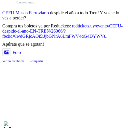
8 meses atrás
CEFU Museo Ferroviario
despide el año a todo Tren! Y vos te lo
vas a perder?
Compra tus boletos ya por Redtickets:
redtickets.uy/evento/CEFU-
despide-el-ano-EN-TREN/26066/?
fbclid=IwdGRjcAOi5iJjbGNrA6LmFWV4dG4DYWVt...
Apúrate que se agotan!
Foto
Ver en facebook
·
Compartir