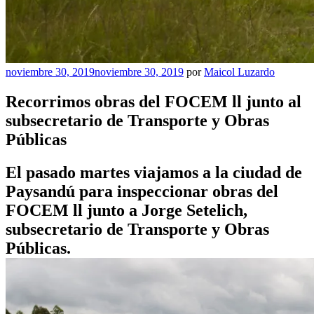
Publicado
noviembre 30, 2019
noviembre 30, 2019
por
Maicol Luzardo
el
Recorrimos obras del FOCEM ll junto al
subsecretario de Transporte y Obras
Públicas
El pasado martes viajamos a la ciudad de
Paysandú para inspeccionar obras del
FOCEM ll junto a Jorge Setelich,
subsecretario de Transporte y Obras
Públicas.