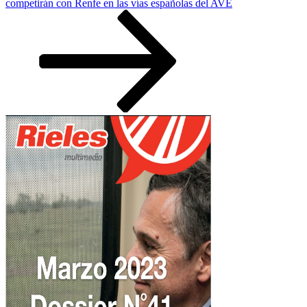
entrada
competirán con Renfe en las vías españolas del AVE