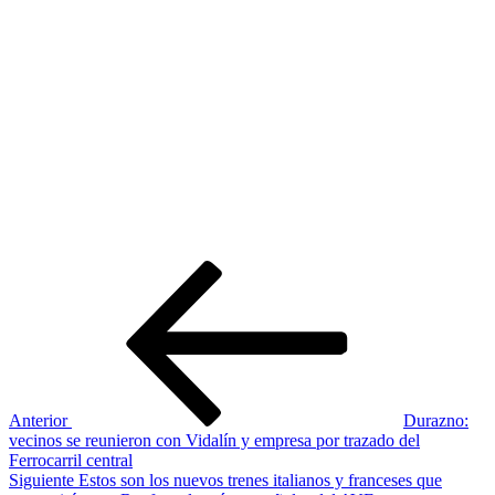
Navegación
Entrada
anterior:
de
entradas
Anterior
Durazno:
vecinos se reunieron con Vidalín y empresa por trazado del
Ferrocarril central
Siguiente
Siguiente
Estos son los nuevos trenes italianos y franceses que