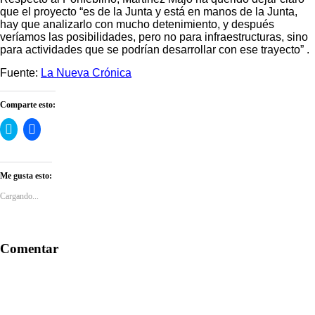
que el proyecto “es de la Junta y está en manos de la Junta,
hay que analizarlo con mucho detenimiento, y después
veríamos las posibilidades, pero no para infraestructuras, sino
para actividades que se podrían desarrollar con ese trayecto” .
Fuente:
La Nueva Crónica
Comparte esto:
Haz
Haz
clic
clic
para
para
compartir
compartir
en
en
Twitter
Facebook
Me gusta esto:
(Se
(Se
abre
abre
Cargando...
en
en
una
una
ventana
ventana
nueva)
nueva)
Comentar