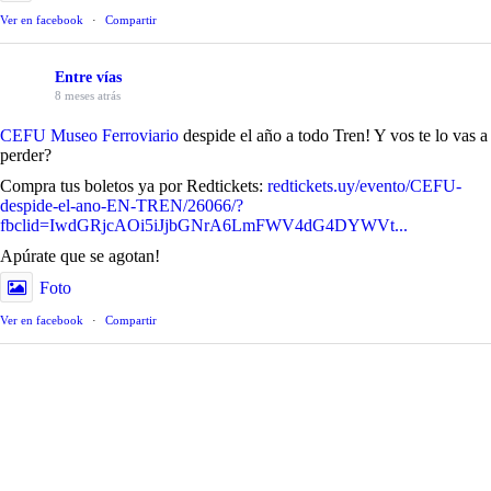
Ver en facebook
·
Compartir
Entre vías
8 meses atrás
CEFU Museo Ferroviario
despide el año a todo Tren! Y vos te lo vas a
perder?
Compra tus boletos ya por Redtickets:
redtickets.uy/evento/CEFU-
despide-el-ano-EN-TREN/26066/?
fbclid=IwdGRjcAOi5iJjbGNrA6LmFWV4dG4DYWVt...
Apúrate que se agotan!
Foto
Ver en facebook
·
Compartir