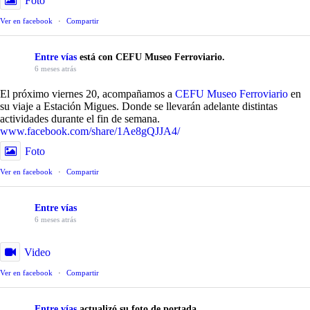
Foto
Ver en facebook
·
Compartir
Entre vías
está con CEFU Museo Ferroviario.
6 meses atrás
El próximo viernes 20, acompañamos a
CEFU Museo Ferroviario
en
su viaje a Estación Migues. Donde se llevarán adelante distintas
actividades durante el fin de semana.
www.facebook.com/share/1Ae8gQJJA4/
Foto
Ver en facebook
·
Compartir
Entre vías
6 meses atrás
Video
Ver en facebook
·
Compartir
Entre vías
actualizó su foto de portada.