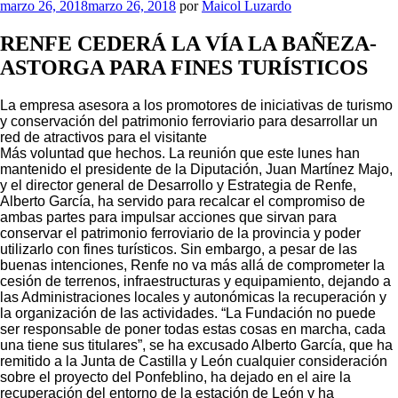
Publicado
marzo 26, 2018
marzo 26, 2018
por
Maicol Luzardo
el
RENFE CEDERÁ LA VÍA LA BAÑEZA-
ASTORGA PARA FINES TURÍSTICOS
La empresa asesora a los promotores de iniciativas de turismo
y conservación del patrimonio ferroviario para desarrollar un
red de atractivos para el visitante
Más voluntad que hechos. La reunión que este lunes han
mantenido el presidente de la Diputación, Juan Martínez Majo,
y el director general de Desarrollo y Estrategia de Renfe,
Alberto García, ha servido para recalcar el compromiso de
ambas partes para impulsar acciones que sirvan para
conservar el patrimonio ferroviario de la provincia y poder
utilizarlo con fines turísticos. Sin embargo, a pesar de las
buenas intenciones, Renfe no va más allá de comprometer la
cesión de terrenos, infraestructuras y equipamiento, dejando a
las Administraciones locales y autonómicas la recuperación y
la organización de las actividades. “La Fundación no puede
ser responsable de poner todas estas cosas en marcha, cada
una tiene sus titulares”, se ha excusado Alberto García, que ha
remitido a la Junta de Castilla y León cualquier consideración
sobre el proyecto del Ponfeblino, ha dejado en el aire la
recuperación del entorno de la estación de León y ha