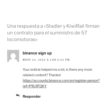
c
c
o
o
m
m
p
p
a
a
r
r
t
t
i
i
Una respuesta a «Stadler y KiwiRail firman
r
r
e
e
un contrato para el suministro de 57
n
n
T
F
locomotoras»
w
a
i
c
t
e
t
b
e
binance sign up
o
r
o
(
k
MAYO 24, 2023 A LAS 5:03 PM
S
(
e
S
a
e
Your enticle helped me a lot, is there any more
b
a
r
b
related content? Thanks!
e
r
e
e
https://accounts.binance.com/en/register-person?
n
e
ref=P9L9FQKY
u
n
n
u
a
n
v
a
Responder
e
v
n
e
t
n