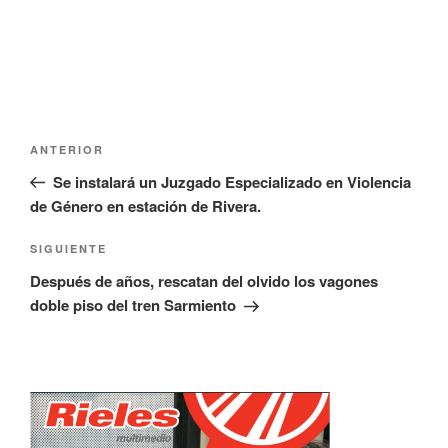
Navegación
Entrada
ANTERIOR
de
anterior:
Se instalará un Juzgado Especializado en Violencia
entradas
de Género en estación de Rivera.
Siguiente
SIGUIENTE
entrada
Después de años, rescatan del olvido los vagones
doble piso del tren Sarmiento