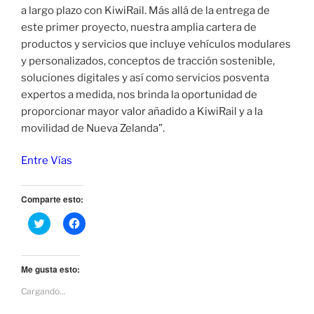
a largo plazo con KiwiRail. Más allá de la entrega de
este primer proyecto, nuestra amplia cartera de
productos y servicios que incluye vehículos modulares
y personalizados, conceptos de tracción sostenible,
soluciones digitales y así como servicios posventa
expertos a medida, nos brinda la oportunidad de
proporcionar mayor valor añadido a KiwiRail y a la
movilidad de Nueva Zelanda”.
Entre Vías
Comparte esto:
H
H
a
a
z
z
c
c
l
l
i
i
Me gusta esto:
c
c
p
p
Cargando...
a
a
r
r
a
a