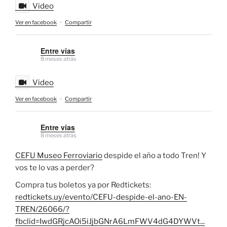
Video
Ver en facebook
·
Compartir
Entre vías
8 meses atrás
Video
Ver en facebook
·
Compartir
Entre vías
8 meses atrás
CEFU Museo Ferroviario
despide el año a todo Tren! Y
vos te lo vas a perder?
Compra tus boletos ya por Redtickets:
redtickets.uy/evento/CEFU-despide-el-ano-EN-
TREN/26066/?
fbclid=IwdGRjcAOi5iJjbGNrA6LmFWV4dG4DYWVt...