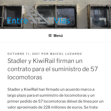
Saltar
al
contenido
ENTRE VÍAS
Información ferroviaria
Menú
PUBLICADO
OCTUBRE 11, 2021
POR
MAICOL LUZARDO
EL
Stadler y KiwiRail firman un
contrato para el suministro de 57
locomotoras
Stadler y KiwiRail han firmado un acuerdo marco a
largo plazo para el suministro de locomotoras y un
primer pedido de 57 locomotoras diésel de línea por un
valor aproximado de 228 millones de euros. Se trata