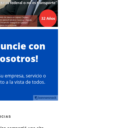
ICIAS
vías
compartió una cita.