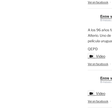
Ver en facebook
·
Entre 
8 meses 
A los 96 años f
Alterio. Uno de 
película urugu
QEPD
Video
Ver en facebook
·
Entre 
8 meses 
Video
Ver en facebook
·