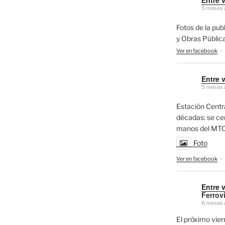
5 meses 
Fotos de la pub
y Obras Públic
Ver en facebook
·
Entre 
5 meses 
Estación Centra
décadas: se cerr
manos del MTO
Foto
Ver en facebook
·
Entre 
Ferrovi
6 meses 
El próximo vi