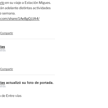
rio
en su viaje a Estación Migues.
án adelante distintas actividades
de semana.
.com/share/1Ae8gQJJA4/
Compartir
vías
atrás
Compartir
vías
actualizó su foto de portada.
atrás
 de Entre vías