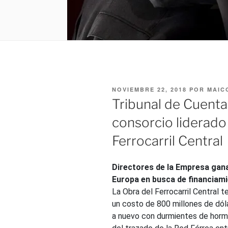
PUBLICADO
NOVIEMBRE 22, 2018
POR
MAIC
EL
Tribunal de Cuentas
consorcio liderad
Ferrocarril Central
Directores de la Empresa gana
Europa en busca de financiami
La Obra del Ferrocarril Central 
un costo de 800 millones de dól
a nuevo con durmientes de hormig