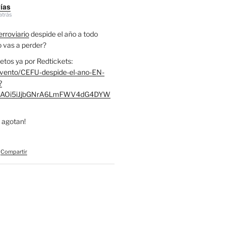
vías
atrás
rroviario
despide el año a todo
lo vas a perder?
etos ya por Redtickets:
evento/CEFU-despide-el-ano-EN-
?
RjcAOi5iJjbGNrA6LmFWV4dG4DYW
 agotan!
Compartir