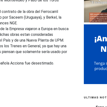
tre Montevideo y Paso de los Toros
l contrato de la obra del Ferrocarril
o por Saceem (Uruguaya), y Berkel, la
rances NGE.
 de la Empresa viajaron a Europa en busca
 dichas obras estan consideradas
del País y de una Nueva Planta de UPM.
dos los Trenes en General, ya que hay una
s piensan que solamente sería usado por
pañola Acciona fue desestimado.
ULTIMAS NOT
Entre 