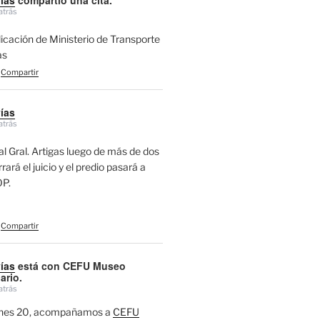
atrás
licación de Ministerio de Transporte
as
Compartir
vías
atrás
l Gral. Artigas luego de más de dos
ará el juicio y el predio pasará a
P.
Compartir
vías
está con CEFU Museo
ario.
atrás
ernes 20, acompañamos a
CEFU