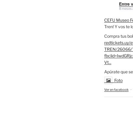
Entre 
8 meses 
CEFU Museo Fe
Tren! Y vos te 
Compra tus bol
redtickets.uy/
TREN/26066/
fbclid=IwdG
Vt...
Apúrate que se
Foto
Ver en facebook
·