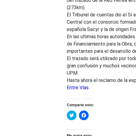
del trazado de la Red Férrea en
(273km).
El Tribunal de cuentas dio el Sí a
Central con el consorcio formad
española Sacyr y la de origen F
En las ultimas horas autoridades
de Financiamiento para la Obra,
importantes para el desarrollo 
El trazado será utilizado por to
gran confusión y muchos vecino
UPM.
Hasta ahora el reclamo de la es
Entre Vías
Comparte esto:
H
H
a
a
z
z
c
c
l
l
i
i
Me gusta esto: