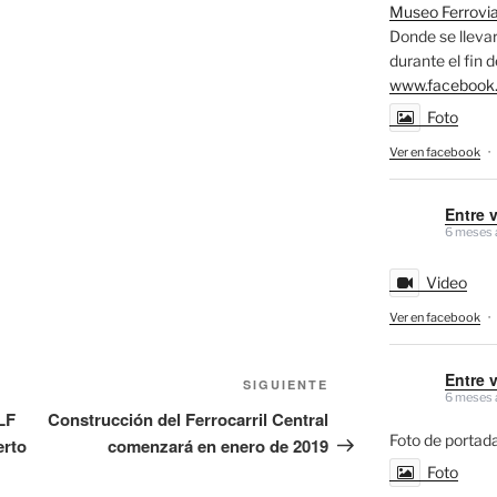
Museo Ferrovia
Donde se llevar
durante el fin 
www.facebook
Foto
Ver en facebook
·
Entre 
6 meses 
Video
Ver en facebook
·
Entre 
Siguiente
SIGUIENTE
6 meses 
entrada
LF
Construcción del Ferrocarril Central
Foto de portada
erto
comenzará en enero de 2019
Foto