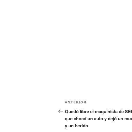
a
n
v
a
e
v
n
e
t
n
a
t
n
a
a
n
n
a
u
n
e
u
v
e
a
v
)
a
)
Navegación
Entrada
ANTERIOR
de
anterior:
Quedó libre el maquinista de SE
que chocó un auto y dejó un mu
entradas
y un herido