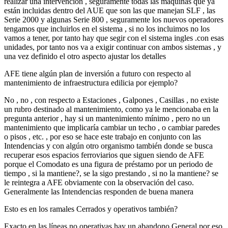
realizar una intervención , seguramente todas las maquinas que ya
están incluidas dentro del AUE que son las que manejan SLF , las
Serie 2000 y algunas Serie 800 , seguramente los nuevos operadores
tengamos que incluirlos en el sistema , si no los incluimos no los
vamos a tener, por tanto hay que segir con el sistema ingles .con esas
unidades, por tanto nos va a exigir continuar con ambos sistemas , y
una vez definido el otro aspecto ajustar los detalles
AFE tiene algún plan de inversión a futuro con respecto al
mantenimiento de infraestructura edilicia por ejemplo?
No , no , con respecto a Estaciones , Galpones , Casillas , no existe
un rubro destinado al mantenimiento, como ya le mencionaba en la
pregunta anterior , hay si un mantenimiento mínimo , pero no un
mantenimiento que implicaría cambiar un techo , o cambiar paredes
o pisos , etc. , por eso se hace este trabajo en conjunto con las
Intendencias y con algún otro organismo también donde se busca
recuperar esos espacios ferroviarios que siguen siendo de AFE
porque el Comodato es una figura de préstamo por un periodo de
tiempo , si la mantiene?, se la sigo prestando , si no la mantiene? se
le reintegra a AFE obviamente con la observación del caso.
Generalmente las Intendencias responden de buena manera
Esto es en los ramales Cerrados y operativos también?
Exacto en las líneas no operativas hay un abandono General por eso