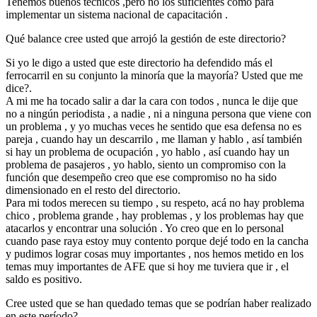
Tenemos buenos técnicos ,pero no los suficientes como para
implementar un sistema nacional de capacitación .
Qué balance cree usted que arrojó la gestión de este directorio?
Si yo le digo a usted que este directorio ha defendido más el
ferrocarril en su conjunto la minoría que la mayoría? Usted que me
dice?.
A mi me ha tocado salir a dar la cara con todos , nunca le dije que
no a ningún periodista , a nadie , ni a ninguna persona que viene con
un problema , y yo muchas veces he sentido que esa defensa no es
pareja , cuando hay un descarrilo , me llaman y hablo , así también
si hay un problema de ocupación , yo hablo , así cuando hay un
problema de pasajeros , yo hablo, siento un compromiso con la
función que desempeño creo que ese compromiso no ha sido
dimensionado en el resto del directorio.
Para mi todos merecen su tiempo , su respeto, acá no hay problema
chico , problema grande , hay problemas , y los problemas hay que
atacarlos y encontrar una solución . Yo creo que en lo personal
cuando pase raya estoy muy contento porque dejé todo en la cancha
y pudimos lograr cosas muy importantes , nos hemos metido en los
temas muy importantes de AFE que si hoy me tuviera que ir , el
saldo es positivo.
Cree usted que se han quedado temas que se podrían haber realizado
en este período?