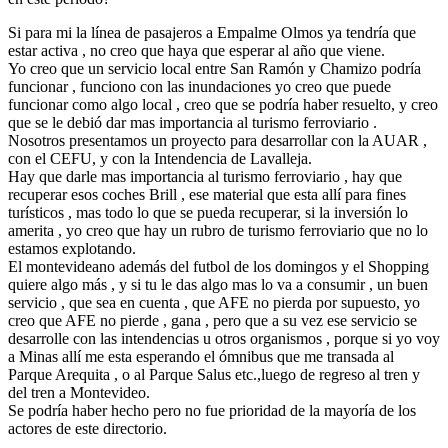
Si para mi la línea de pasajeros a Empalme Olmos ya tendría que
estar activa , no creo que haya que esperar al año que viene.
Yo creo que un servicio local entre San Ramón y Chamizo podría
funcionar , funciono con las inundaciones yo creo que puede
funcionar como algo local , creo que se podría haber resuelto, y creo
que se le debió dar mas importancia al turismo ferroviario .
Nosotros presentamos un proyecto para desarrollar con la AUAR ,
con el CEFU, y con la Intendencia de Lavalleja.
Hay que darle mas importancia al turismo ferroviario , hay que
recuperar esos coches Brill , ese material que esta allí para fines
turísticos , mas todo lo que se pueda recuperar, si la inversión lo
amerita , yo creo que hay un rubro de turismo ferroviario que no lo
estamos explotando.
El montevideano además del futbol de los domingos y el Shopping
quiere algo más , y si tu le das algo mas lo va a consumir , un buen
servicio , que sea en cuenta , que AFE no pierda por supuesto, yo
creo que AFE no pierde , gana , pero que a su vez ese servicio se
desarrolle con las intendencias u otros organismos , porque si yo voy
a Minas allí me esta esperando el ómnibus que me transada al
Parque Arequita , o al Parque Salus etc.,luego de regreso al tren y
del tren a Montevideo.
Se podría haber hecho pero no fue prioridad de la mayoría de los
actores de este directorio.