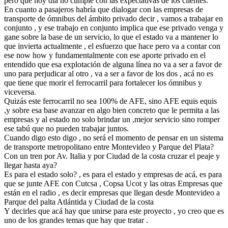
pero que hoy día no cumple con las expectativas de los clientes.
En cuanto a pasajeros habría que dialogar con las empresas de
transporte de ómnibus del ámbito privado decir , vamos a trabajar en
conjunto , y ese trabajo en conjunto implica que ese privado venga y
gane sobre la base de un servicio, lo que el estado va a mantener lo
que invierta actualmente , el esfuerzo que hace pero va a contar con
ese now how y fundamentalmente con ese aporte privado en el
entendido que esa explotación de alguna línea no va a ser a favor de
uno para perjudicar al otro , va a ser a favor de los dos , acá no es
que tiene que morir el ferrocarril para fortalecer los ómnibus y
viceversa.
Quizás este ferrocarril no sea 100% de AFE, sino AFE equis equis
,y sobre esa base avanzar en algo bien concreto que le permita a las
empresas y al estado no solo brindar un ,mejor servicio sino romper
ese tabú que no pueden trabajar juntos.
Cuando digo esto digo , no será el momento de pensar en un sistema
de transporte metropolitano entre Montevideo y Parque del Plata?
Con un tren por Av. Italia y por Ciudad de la costa cruzar el peaje y
llegar hasta aya?
Es para el estado solo? , es para el estado y empresas de acá, es para
que se junte AFE con Cutcsa , Copsa Ucot y las otras Empresas que
están en el radio , es decir empresas que llegan desde Montevideo a
Parque del palta Atlántida y Ciudad de la costa
Y decirles que acá hay que unirse para este proyecto , yo creo que es
uno de los grandes temas que hay que tratar .