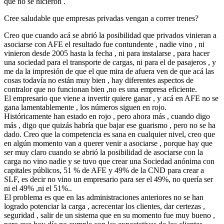
que no se hicieron .
Cree saludable que empresas privadas vengan a correr trenes?
Creo que cuando acá se abrió la posibilidad que privados vinieran a
asociarse con AFE el resultado fue contundente , nadie vino , ni
vinieron desde 2005 hasta la fecha , ni para instalarse , para hacer
una sociedad para el transporte de cargas, ni para el de pasajeros , y
me da la impresión de que el que mira de afuera ven de que acá las
cosas todavía no están muy bien , hay diferentes aspectos de
contralor que no funcionan bien ,no es una empresa eficiente.
El empresario que viene a invertir quiere ganar , y acá en AFE no se
gana lamentablemente , los números siguen en rojo.
Históricamente han estado en rojo , pero ahora más , cuando digo
más , digo que quizás habría que bajar ese guarismo , pero no se ha
dado. Creo que la competencia es sana en cualquier nivel, creo que
en algún momento van a querer venir a asociarse , porque hay que
ser muy claro cuando se abrió la posibilidad de asociarse con la
carga no vino nadie y se tuvo que crear una Sociedad anónima con
capitales públicos, 51 % de AFE y 49% de la CND para crear a
SLF, es decir no vino un empresario para ser el 49%, no quería ser
ni el 49% ,ni el 51%..
El problema es que en las administraciones anteriores no se han
logrado potenciar la carga , acrecentar los clientes, dar certezas ,
seguridad , salir de un sistema que en su momento fue muy bueno ,