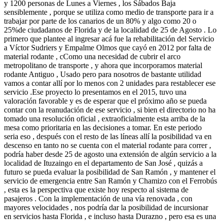
y 1200 personas de Lunes a Viernes , los Sábados Baja
sensiblemente , porque se utiliza como medio de transporte para ir a
trabajar por parte de los canarios de un 80% y algo como 20 o
25%de ciudadanos de Florida y de la localidad de 25 de Agosto . Lo
primero que plantee al ingresar acá fue la rehabilitación del Servicio
a Víctor Sudriers y Empalme Olmos que cayó en 2012 por falta de
material rodante , cComo una necesidad de cubrir el arco
metropolitano de transporte , y ahora que incorporamos material
rodante Antiguo , Usado pero para nosotros de bastante utilidad
vamos a contar allí por lo menos con 2 unidades para restablecer ese
servicio .Ese proyecto lo presentamos en el 2015, tuvo una
valoración favorable y es de esperar que el próximo año se pueda
contar con la reanudación de ese servicio , si bien el directorio no ha
tomado una resolución oficial , extraoficialmente esta arriba de la
mesa como prioritaria en las decisiones a tomar. En este periodo
seria eso , después con el resto de las líneas allí la posibilidad va en
descenso en tanto no se cuenta con el material rodante para correr ,
podría haber desde 25 de agosto una extensión de algún servicio a la
localidad de Ituzaingo en el departamento de San José , quizás a
futuro se pueda evaluar la posibilidad de San Ramón , y mantener el
servicio de emergencia entre San Ramón y Chamizo con el Ferrobús
, esta es la perspectiva que existe hoy respecto al sistema de
pasajeros . Con la implementación de una vía renovada , con
mayores velocidades , nos podría dar la posibilidad de incursionar
en servicios hasta Florida , e incluso hasta Durazno , pero esa es una