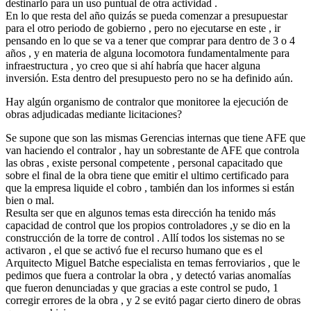
destinarlo para un uso puntual de otra actividad .
En lo que resta del año quizás se pueda comenzar a presupuestar
para el otro periodo de gobierno , pero no ejecutarse en este , ir
pensando en lo que se va a tener que comprar para dentro de 3 o 4
años , y en materia de alguna locomotora fundamentalmente para
infraestructura , yo creo que si ahí habría que hacer alguna
inversión. Esta dentro del presupuesto pero no se ha definido aún.
Hay algún organismo de contralor que monitoree la ejecución de
obras adjudicadas mediante licitaciones?
Se supone que son las mismas Gerencias internas que tiene AFE que
van haciendo el contralor , hay un sobrestante de AFE que controla
las obras , existe personal competente , personal capacitado que
sobre el final de la obra tiene que emitir el ultimo certificado para
que la empresa liquide el cobro , también dan los informes si están
bien o mal.
Resulta ser que en algunos temas esta dirección ha tenido más
capacidad de control que los propios controladores ,y se dio en la
construcción de la torre de control . Allí todos los sistemas no se
activaron , el que se activó fue el recurso humano que es el
Arquitecto Miguel Batche especialista en temas ferroviarios , que le
pedimos que fuera a controlar la obra , y detectó varias anomalías
que fueron denunciadas y que gracias a este control se pudo, 1
corregir errores de la obra , y 2 se evitó pagar cierto dinero de obras