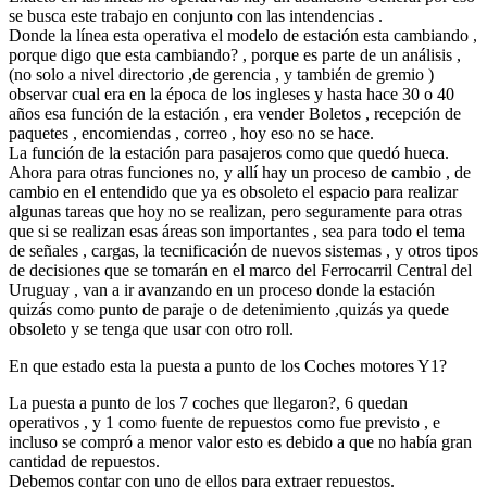
se busca este trabajo en conjunto con las intendencias .
Donde la línea esta operativa el modelo de estación esta cambiando ,
porque digo que esta cambiando? , porque es parte de un análisis ,
(no solo a nivel directorio ,de gerencia , y también de gremio )
observar cual era en la época de los ingleses y hasta hace 30 o 40
años esa función de la estación , era vender Boletos , recepción de
paquetes , encomiendas , correo , hoy eso no se hace.
La función de la estación para pasajeros como que quedó hueca.
Ahora para otras funciones no, y allí hay un proceso de cambio , de
cambio en el entendido que ya es obsoleto el espacio para realizar
algunas tareas que hoy no se realizan, pero seguramente para otras
que si se realizan esas áreas son importantes , sea para todo el tema
de señales , cargas, la tecnificación de nuevos sistemas , y otros tipos
de decisiones que se tomarán en el marco del Ferrocarril Central del
Uruguay , van a ir avanzando en un proceso donde la estación
quizás como punto de paraje o de detenimiento ,quizás ya quede
obsoleto y se tenga que usar con otro roll.
En que estado esta la puesta a punto de los Coches motores Y1?
La puesta a punto de los 7 coches que llegaron?, 6 quedan
operativos , y 1 como fuente de repuestos como fue previsto , e
incluso se compró a menor valor esto es debido a que no había gran
cantidad de repuestos.
Debemos contar con uno de ellos para extraer repuestos.