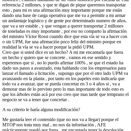
referencia 2 millones, y que te digan de pique queremos transportar
esto , para mi es una afirmación muy importante porque me están
dando una base de carga operativa que me va a permitir a mi armar
un andamiaje logístico y de gente por determinado numero de años,
que va a ser estable , y que vengan a querer transportar 2 millones
de toneladas es muy importante , por eso no comparto la afirmación
del ministro Víctor Rossi cuando dice que esta vía se va a hacer con
o sin UPM, fue una afirmación poco feliz del ministro porque en
realidad la vía se va a hacer porque la pidió UPM.
Creo que si usted dice es un hecho? A mi me encantaría que fuera
un hecho y quiero que se concrete , vamos en ese sentido y
esperemos que si , no lo puedo afirmar 100% , se que el estado ha
dado sus pasos a avanzado, esta hablando con los empresarios para
lanzar el llamado a licitación , supongo que por el otro lado UPM va
avanzando en la planta , por tanto en los papeles esto indicaría que
todo va a avanzar, que se pueda concretar en 3 o 4 años si , va a
demorar mas de lo previsto pero lo mas importante de todo esto es
que los árboles están acá por eso creo que mas tarde que temprano el
negocio se va a tener que concretar .
A su criterio le haría alguna modificación?
Me gustaría leer el contenido (que no nos va a llegar) porque el
MTOP nos trata muy mal , no nos da información , AFE
prácticamente quedó por fuera , me encantaría tener la devolución