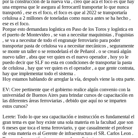
por la construcción de la nueva vía , creo que acá el foco es que hay
una empresa que le asegura al ferrocarril transportar lo que nunca
transportó , ese es el foco, el foco es que al 2022 se transportaría
celulosa a 2 millones de toneladas como nunca antes se ha hecho ,
ese es el foco.
Porque esto demandara logística en Paso de los Toros y logística en
el puerto de Montevideo , se van a necesitar maquinistas , Foguistas
, se va a necesitar de todo el engranaje ferroviario para poder
transportar pasta de celulosa va a necesitar mecánicos , seguramente
se monte un taller o se remodelará el de Peñarol . o se creará algún
nuevo taller , abra que ver quien es el nuevo operador , hoy yo le
puedo decir que SLF no esta en condiciones de transportar la pasta
de celulosa , hay que ver quien es el operador , a que gente contrata,
hay que implementar todo el sistema .
Hoy estamos hablando de arreglar la vía, después viene la otra parte.
EV: Cree pertinente que el gobierno realice algún convenio con la
universidad de Buenos Aires para brindar cursos de capacitación en
las diferentes áreas ferroviarias , debido que aquí no se imparten
estos cursos?
Lerete: Todo lo que sea capacitación e instrucción es fundamental el
gran tema es que hoy existe una sola materia en la facultad ,que son
6 meses que toca el tema ferroviario, y que casualmente el profesor
de esta materia es al Gerente de infraestructura el SR. Carlos Leon .