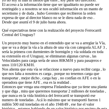
yo no soy ni más ni menos que ellos , soy parte del directorio.
El acceso a la información tiene que ser igualitario no puede ser
restringido y a nosotros se nos ocultó información en un manto de
secretismo y de duda , hubo Gerentes que recibieron la orden
expresa de que al director blanco no se le diera nada de eso .
Desde que asumí el 9 de julio hasta ahora.
Qué expectativas tiene con la realización del proyecto Ferrocarril
Central del Uruguay?
Un proyecto muy bueno en el entendido que se va a arreglar la Vía,
que se va a dejar la vía a la altura de una vía con categoría ALAF 3 ,
sería la primera con durmientes de hormigón y vía soldada en toda
su extensión en el Uruguay, se eliminaran algunas curvas , las
Velocidades para carga sería de unos 80KM/H y para pasajeros e
unos 110/120 KM/H.
Nos alienta que esta vía se refaccione a nuevo para recibir carga , lo
que nos falta a nosotros es carga , porque no tenemos carga que
transportar , mejor dicho , carga hay , no confían en AFE o en la
operadora que tiene AFE , esa es la realidad .
Entonces que venga una empresa Finlandesa que ya tiene una planta
y que diga , mira que queremos transportar 2 millones de toneladas ,
que nunca en la vida histórica del ferrocarril se transportó ese
numero de toneladas . Acá lo máximo que se transportó fueron 1
millón 500 mil toneladas en el año 1948/49 , ese fue el valor
histórico , estamos hablando de un valor histórico por encima de esta