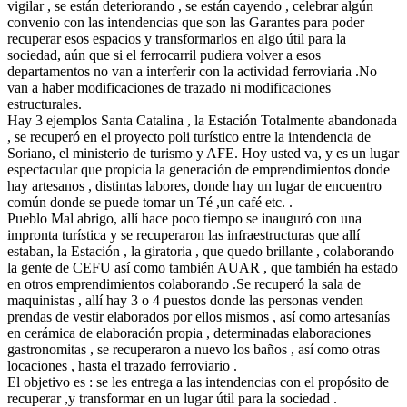
vigilar , se están deteriorando , se están cayendo , celebrar algún
convenio con las intendencias que son las Garantes para poder
recuperar esos espacios y transformarlos en algo útil para la
sociedad, aún que si el ferrocarril pudiera volver a esos
departamentos no van a interferir con la actividad ferroviaria .No
van a haber modificaciones de trazado ni modificaciones
estructurales.
Hay 3 ejemplos Santa Catalina , la Estación Totalmente abandonada
, se recuperó en el proyecto poli turístico entre la intendencia de
Soriano, el ministerio de turismo y AFE. Hoy usted va, y es un lugar
espectacular que propicia la generación de emprendimientos donde
hay artesanos , distintas labores, donde hay un lugar de encuentro
común donde se puede tomar un Té ,un café etc. .
Pueblo Mal abrigo, allí hace poco tiempo se inauguró con una
impronta turística y se recuperaron las infraestructuras que allí
estaban, la Estación , la giratoria , que quedo brillante , colaborando
la gente de CEFU así como también AUAR , que también ha estado
en otros emprendimientos colaborando .Se recuperó la sala de
maquinistas , allí hay 3 o 4 puestos donde las personas venden
prendas de vestir elaborados por ellos mismos , así como artesanías
en cerámica de elaboración propia , determinadas elaboraciones
gastronomitas , se recuperaron a nuevo los baños , así como otras
locaciones , hasta el trazado ferroviario .
El objetivo es : se les entrega a las intendencias con el propósito de
recuperar ,y transformar en un lugar útil para la sociedad .