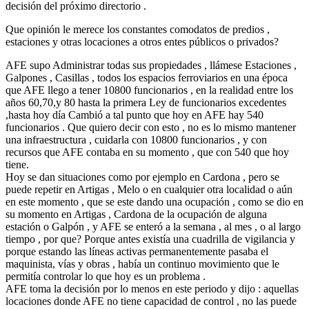
decisión del próximo directorio .
Que opinión le merece los constantes comodatos de predios ,
estaciones y otras locaciones a otros entes públicos o privados?
AFE supo Administrar todas sus propiedades , llámese Estaciones ,
Galpones , Casillas , todos los espacios ferroviarios en una época
que AFE llego a tener 10800 funcionarios , en la realidad entre los
años 60,70,y 80 hasta la primera Ley de funcionarios excedentes
,hasta hoy día Cambió a tal punto que hoy en AFE hay 540
funcionarios . Que quiero decir con esto , no es lo mismo mantener
una infraestructura , cuidarla con 10800 funcionarios , y con
recursos que AFE contaba en su momento , que con 540 que hoy
tiene.
Hoy se dan situaciones como por ejemplo en Cardona , pero se
puede repetir en Artigas , Melo o en cualquier otra localidad o aún
en este momento , que se este dando una ocupación , como se dio en
su momento en Artigas , Cardona de la ocupación de alguna
estación o Galpón , y AFE se enteró a la semana , al mes , o al largo
tiempo , por que? Porque antes existía una cuadrilla de vigilancia y
porque estando las líneas activas permanentemente pasaba el
maquinista, vías y obras , había un continuo movimiento que le
permitía controlar lo que hoy es un problema .
AFE toma la decisión por lo menos en este periodo y dijo : aquellas
locaciones donde AFE no tiene capacidad de control , no las puede