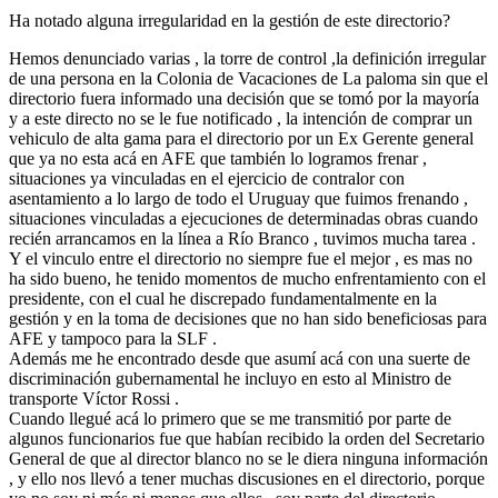
Ha notado alguna irregularidad en la gestión de este directorio?
Hemos denunciado varias , la torre de control ,la definición irregular
de una persona en la Colonia de Vacaciones de La paloma sin que el
directorio fuera informado una decisión que se tomó por la mayoría
y a este directo no se le fue notificado , la intención de comprar un
vehiculo de alta gama para el directorio por un Ex Gerente general
que ya no esta acá en AFE que también lo logramos frenar ,
situaciones ya vinculadas en el ejercicio de contralor con
asentamiento a lo largo de todo el Uruguay que fuimos frenando ,
situaciones vinculadas a ejecuciones de determinadas obras cuando
recién arrancamos en la línea a Río Branco , tuvimos mucha tarea .
Y el vinculo entre el directorio no siempre fue el mejor , es mas no
ha sido bueno, he tenido momentos de mucho enfrentamiento con el
presidente, con el cual he discrepado fundamentalmente en la
gestión y en la toma de decisiones que no han sido beneficiosas para
AFE y tampoco para la SLF .
Además me he encontrado desde que asumí acá con una suerte de
discriminación gubernamental he incluyo en esto al Ministro de
transporte Víctor Rossi .
Cuando llegué acá lo primero que se me transmitió por parte de
algunos funcionarios fue que habían recibido la orden del Secretario
General de que al director blanco no se le diera ninguna información
, y ello nos llevó a tener muchas discusiones en el directorio, porque