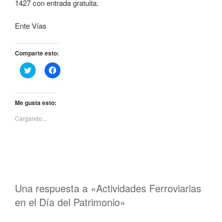
1427 con entrada gratuita.
Ente Vías
Comparte esto:
H
H
a
a
z
z
c
c
l
l
i
i
Me gusta esto:
c
c
p
p
Cargando...
a
a
r
r
a
a
c
c
o
o
m
m
p
p
a
a
r
r
t
t
i
i
Una respuesta a «Actividades Ferroviarias
r
r
e
e
en el Día del Patrimonio»
n
n
T
F
w
a