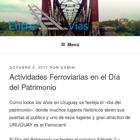
Saltar
al
contenido
ENTRE VÍAS
Información ferroviaria
Menú
PUBLICADO
OCTUBRE 2, 2017
POR
ADMIN
EL
Actividades Ferroviarias en el Día
del Patrimonio
Como todos los años en Uruguay se festeja el «día del
patrimonio», donde muchos lugares históricos abren sus
puertas al publico y uno de esos lugares y gran atractivo de
URUGUAY es el Ferrocarril.
El Día del Patrimonio se festeja el próximo Sábado 7 y