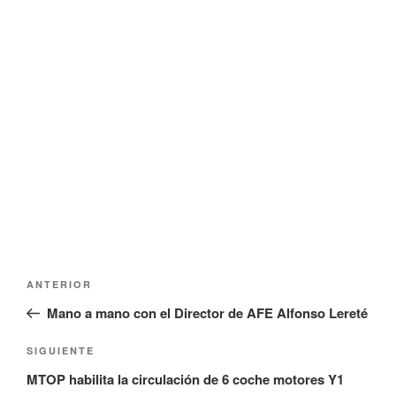
Navegación
Entrada
ANTERIOR
de
anterior:
Mano a mano con el Director de AFE Alfonso Lereté
entradas
Siguiente
SIGUIENTE
entrada
MTOP habilita la circulación de 6 coche motores Y1