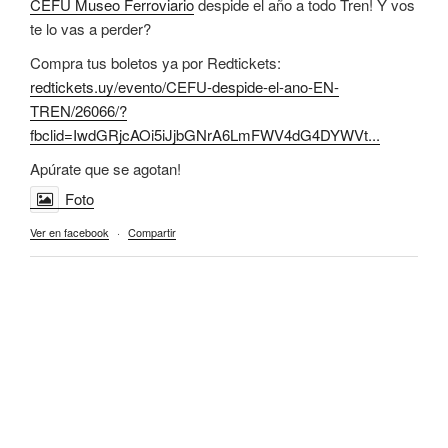
CEFU Museo Ferroviario
despide el año a todo Tren! Y vos
te lo vas a perder?
Compra tus boletos ya por Redtickets:
redtickets.uy/evento/CEFU-despide-el-ano-EN-
TREN/26066/?
fbclid=IwdGRjcAOi5iJjbGNrA6LmFWV4dG4DYWVt...
Apúrate que se agotan!
Foto
Ver en facebook
·
Compartir