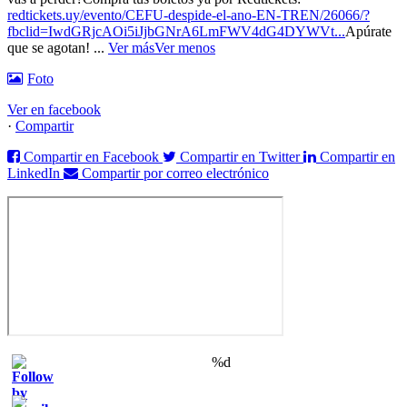
redtickets.uy/evento/CEFU-despide-el-ano-EN-TREN/26066/?
fbclid=IwdGRjcAOi5iJjbGNrA6LmFWV4dG4DYWVt...
Apúrate
que se agotan!
...
Ver más
Ver menos
Foto
Ver en facebook
·
Compartir
Compartir en Facebook
Compartir en Twitter
Compartir en
LinkedIn
Compartir por correo electrónico
%d