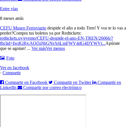
Entre vías
8 meses atrás
CEFU Museo Ferroviario
despide el año a todo Tren! Y vos te lo vas a
perder?
Compra tus boletos ya por Redtickets:
redtickets.uy/evento/CEFU-despide-el-ano-EN-TREN/26066/?
fbclid=IwdGRjcAOi5iJjbGNrA6LmFWV4dG4DYWVt...
Apúrate
que se agotan!
...
Ver más
Ver menos
Foto
Ver en facebook
·
Compartir
Compartir en Facebook
Compartir en Twitter
Compartir en
LinkedIn
Compartir por correo electrónico