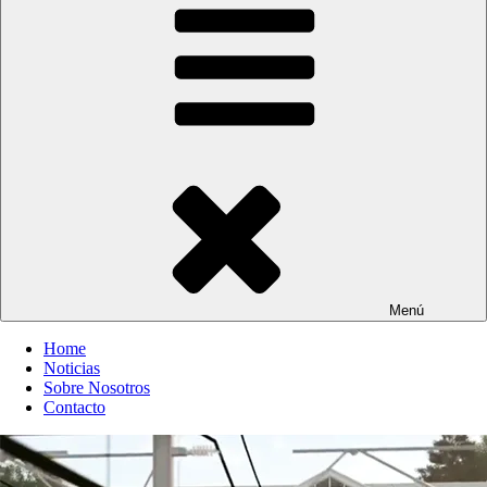
Entre Vías
Información ferroviaria
Menú
Home
Noticias
Sobre Nosotros
Contacto