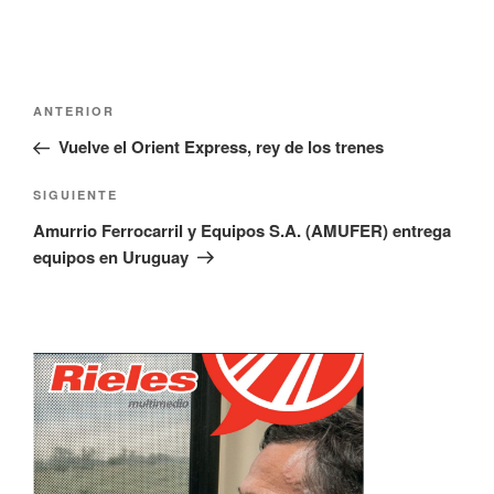
Navegación
Entrada
ANTERIOR
de
anterior:
Vuelve el Orient Express, rey de los trenes
entradas
Siguiente
SIGUIENTE
entrada
Amurrio Ferrocarril y Equipos S.A. (AMUFER) entrega
equipos en Uruguay