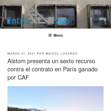
Saltar
al
contenido
ENTRE VÍAS
Información ferroviaria
Menú
PUBLICADO
MARZO 27, 2021
POR
MAICOL LUZARDO
EL
Alstom presenta un sexto recurso
contra el contrato en París ganado
por CAF