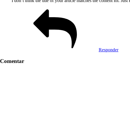
I don’t think the title of your article matches the content lol. Jus
Responder
Comentar