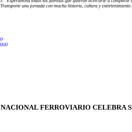
tó:
“Esperamosa todas las familias que quieran acercarse a compartir 
 Transporte una jornada con mucha historia, cultura y entretenimiento 
a)
eva)
SEO NACIONAL FERROVIARIO CELEBRA 