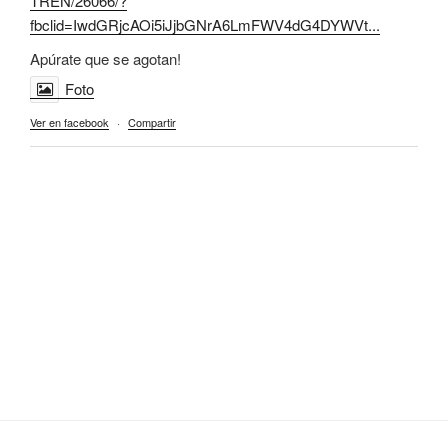
TREN/26066/?
fbclid=IwdGRjcAOi5iJjbGNrA6LmFWV4dG4DYWVt...
Apúrate que se agotan!
Foto
Ver en facebook
·
Compartir