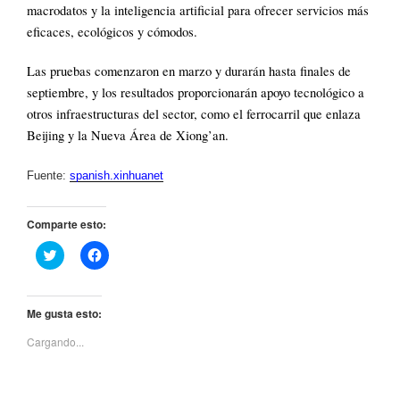
macrodatos y la inteligencia artificial para ofrecer servicios más
eficaces, ecológicos y cómodos.
Las pruebas comenzaron en marzo y durarán hasta finales de
septiembre, y los resultados proporcionarán apoyo tecnológico a
otros infraestructuras del sector, como el ferrocarril que enlaza
Beijing y la Nueva Área de Xiong’an.
Fuente:
spanish.xinhuanet
Comparte esto:
H
H
a
a
z
z
c
c
l
l
i
i
Me gusta esto:
c
c
p
p
Cargando...
a
a
r
r
a
a
c
c
o
o