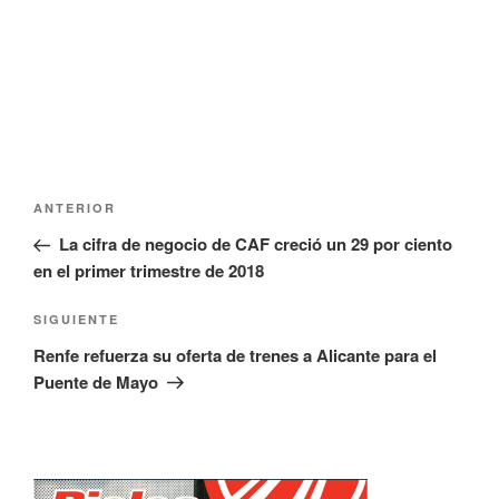
n
a
u
n
e
u
v
e
a
v
)
a
)
Navegación
Entrada
ANTERIOR
de
anterior:
La cifra de negocio de CAF creció un 29 por ciento
entradas
en el primer trimestre de 2018
Siguiente
SIGUIENTE
entrada
Renfe refuerza su oferta de trenes a Alicante para el
Puente de Mayo