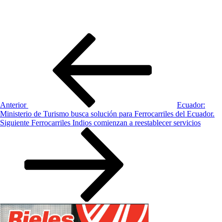
Navegación
Entrada
anterior:
de
entradas
Anterior
Ecuador:
Ministerio de Turismo busca solución para Ferrocarriles del Ecuador.
Siguiente
Siguiente
Ferrocarriles Indios comienzan a reestablecer servicios
entrada