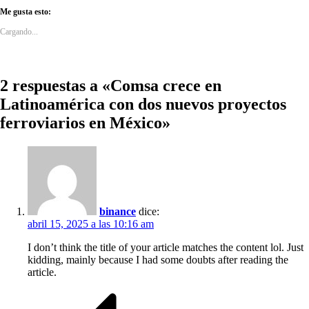
Twitter
Facebook
Me gusta esto:
(Se
(Se
abre
abre
Cargando...
en
en
una
una
ventana
ventana
nueva)
nueva)
2 respuestas a «Comsa crece en
Latinoamérica con dos nuevos proyectos
ferroviarios en México»
binance
dice:
abril 15, 2025 a las 10:16 am
I don’t think the title of your article matches the content lol. Just
kidding, mainly because I had some doubts after reading the
article.