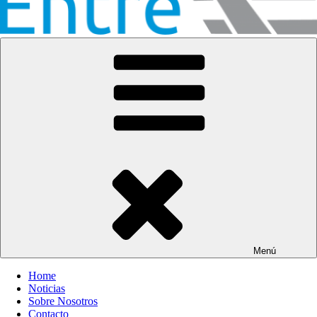
Entre Vías
Información ferroviaria
Menú
Home
Noticias
Sobre Nosotros
Contacto