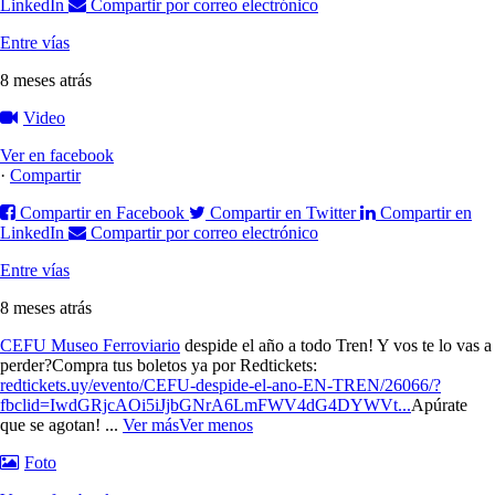
LinkedIn
Compartir por correo electrónico
Entre vías
8 meses atrás
Video
Ver en facebook
·
Compartir
Compartir en Facebook
Compartir en Twitter
Compartir en
LinkedIn
Compartir por correo electrónico
Entre vías
8 meses atrás
CEFU Museo Ferroviario
despide el año a todo Tren! Y vos te lo vas a
perder?
Compra tus boletos ya por Redtickets:
redtickets.uy/evento/CEFU-despide-el-ano-EN-TREN/26066/?
fbclid=IwdGRjcAOi5iJjbGNrA6LmFWV4dG4DYWVt...
Apúrate
que se agotan!
...
Ver más
Ver menos
Foto