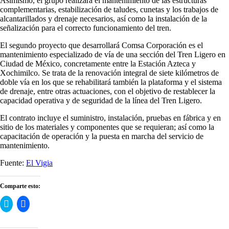
Asimismo, el grupo realizará el mantenimiento de las estructuras
complementarias, estabilización de taludes, cunetas y los trabajos de
alcantarillados y drenaje necesarios, así como la instalación de la
señalización para el correcto funcionamiento del tren.
El segundo proyecto que desarrollará Comsa Corporación es el
mantenimiento especializado de vía de una sección del Tren Ligero en
Ciudad de México, concretamente entre la Estación Azteca y
Xochimilco. Se trata de la renovación integral de siete kilómetros de
doble vía en los que se rehabilitará también la plataforma y el sistema
de drenaje, entre otras actuaciones, con el objetivo de restablecer la
capacidad operativa y de seguridad de la línea del Tren Ligero.
El contrato incluye el suministro, instalación, pruebas en fábrica y en
sitio de los materiales y componentes que se requieran; así como la
capacitación de operación y la puesta en marcha del servicio de
mantenimiento.
Fuente:
El Vigia
Comparte esto:
Haz
Haz
clic
clic
para
para
compartir
compartir
en
en