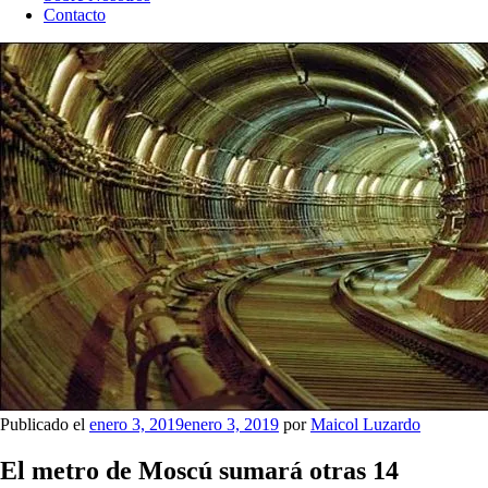
Contacto
Publicado el
enero 3, 2019
enero 3, 2019
por
Maicol Luzardo
El metro de Moscú sumará otras 14