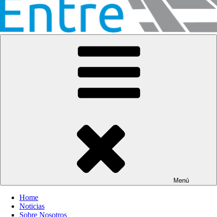
Entre Vías
Información ferroviaria
Menú
Home
Noticias
Sobre Nosotros