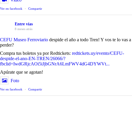
Ver en facebook
·
Compartir
Entre vías
8 meses atrás
CEFU Museo Ferroviario
despide el año a todo Tren! Y vos te lo vas a
perder?
Compra tus boletos ya por Redtickets:
redtickets.uy/evento/CEFU-
despide-el-ano-EN-TREN/26066/?
fbclid=IwdGRjcAOi5iJjbGNrA6LmFWV4dG4DYWVt...
Apúrate que se agotan!
Foto
Ver en facebook
·
Compartir