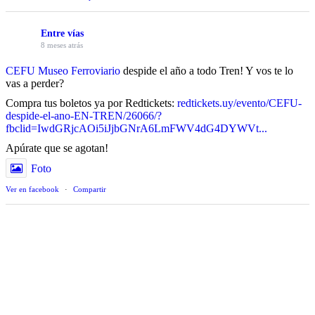
Entre vías
8 meses atrás
CEFU Museo Ferroviario
despide el año a todo Tren! Y vos te lo
vas a perder?
Compra tus boletos ya por Redtickets:
redtickets.uy/evento/CEFU-
despide-el-ano-EN-TREN/26066/?
fbclid=IwdGRjcAOi5iJjbGNrA6LmFWV4dG4DYWVt...
Apúrate que se agotan!
Foto
Ver en facebook
·
Compartir