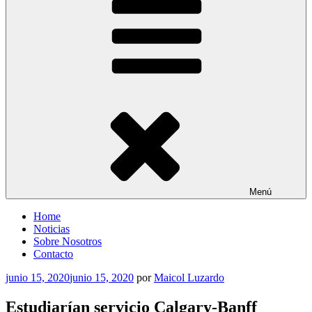
Menú
Home
Noticias
Sobre Nosotros
Contacto
Publicado
junio 15, 2020
junio 15, 2020
por
Maicol Luzardo
el
Estudiarían servicio Calgary-Banff