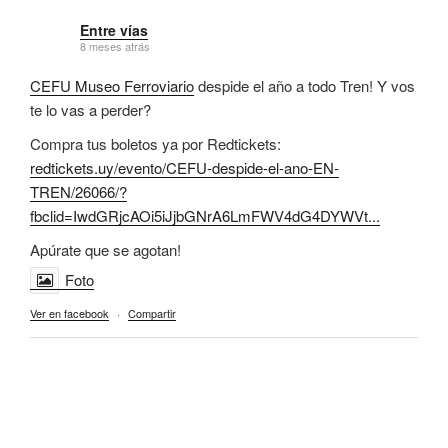
Entre vías
8 meses atrás
CEFU Museo Ferroviario
despide el año a todo Tren! Y vos
te lo vas a perder?
Compra tus boletos ya por Redtickets:
redtickets.uy/evento/CEFU-despide-el-ano-EN-
TREN/26066/?
fbclid=IwdGRjcAOi5iJjbGNrA6LmFWV4dG4DYWVt...
Apúrate que se agotan!
Foto
Ver en facebook
·
Compartir