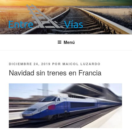
Saltar
al
contenido
ENTRE VÍAS
Información ferroviaria
Menú
PUBLICADO
DICIEMBRE 24, 2019
POR
MAICOL LUZARDO
EL
Navidad sin trenes en Francia