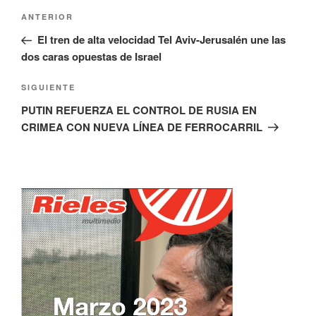
Navegación
Entrada
ANTERIOR
de
anterior:
El tren de alta velocidad Tel Aviv-Jerusalén une las
entradas
dos caras opuestas de Israel
Siguiente
SIGUIENTE
entrada
PUTIN REFUERZA EL CONTROL DE RUSIA EN
CRIMEA CON NUEVA LÍNEA DE FERROCARRIL