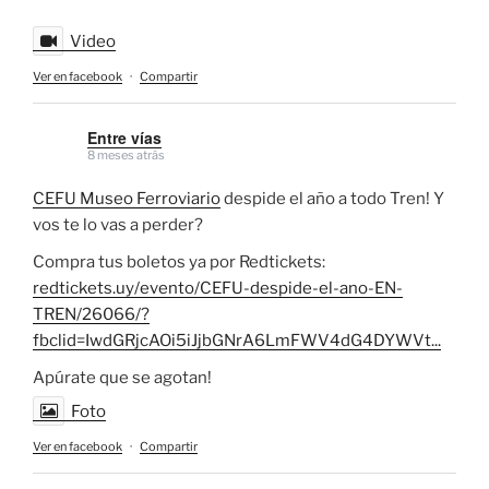
Video
Ver en facebook
·
Compartir
Entre vías
8 meses atrás
CEFU Museo Ferroviario
despide el año a todo Tren! Y
vos te lo vas a perder?
Compra tus boletos ya por Redtickets:
redtickets.uy/evento/CEFU-despide-el-ano-EN-
TREN/26066/?
fbclid=IwdGRjcAOi5iJjbGNrA6LmFWV4dG4DYWVt...
Apúrate que se agotan!
Foto
Ver en facebook
·
Compartir